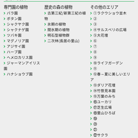
専門園の植物
歴史の森の植物
その他のエリア
バラ園
古第三紀/新第三紀の植
①ラクウショウ並木
ボタン園
物
②
シャクヤク園
氷期の植物
③
シャクナゲ園
間氷期の植物
④サルスベリの広場
ツバキ園
明石型植物群
⑤大花壇
マグノリア園
二次林(長居の里山)
⑥
アジサイ園
⑦
ハーブ園
⑧
ヘメロカリス園
⑨
ジャーマンアイリス
⑩ライフガーデン
園
⑪
ハナショウブ園
⑫春～夏に美しいエリ
ア
⑬ダリア花壇
⑭竹笹見本園
⑮万葉のみち
⑯ユーカリ
⑰芝生広場
⑱里山ひろば
⑲
⑳
㉑
㉒サクラ