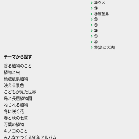
㉓ウメ
㉔
㉕展望島
㉖
㉗
㉘
㉙
㉚
㉛(島と大池)
テーマから探す
香る植物のこと
植物と虫
絶滅危惧植物
映える景色
こどもが見た世界
鳥と長居植物園
ねじれる植物
冬に咲く花
春と秋の七草
万葉の植物
キノコのこと
みんなでつくる50年アルバム