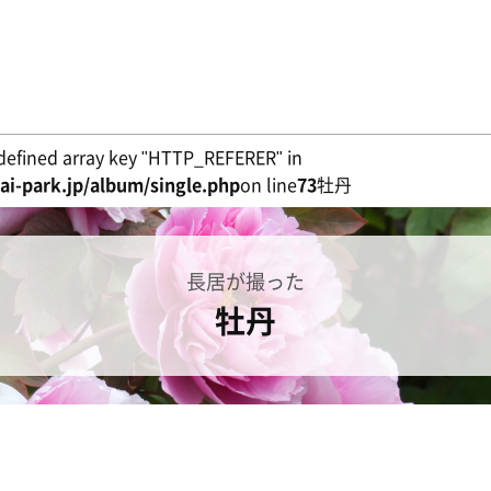
defined array key "HTTP_REFERER" in
i-park.jp/album/single.php
on line
73
牡丹
長居が撮った
牡丹