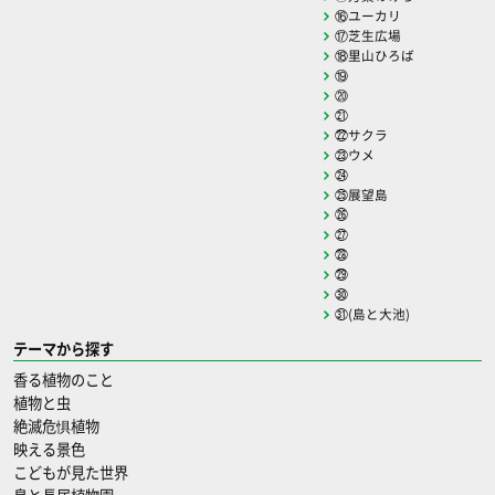
⑯ユーカリ
⑰芝生広場
⑱里山ひろば
⑲
⑳
㉑
㉒サクラ
㉓ウメ
㉔
㉕展望島
㉖
㉗
㉘
㉙
㉚
㉛(島と大池)
テーマから探す
香る植物のこと
植物と虫
絶滅危惧植物
映える景色
こどもが見た世界