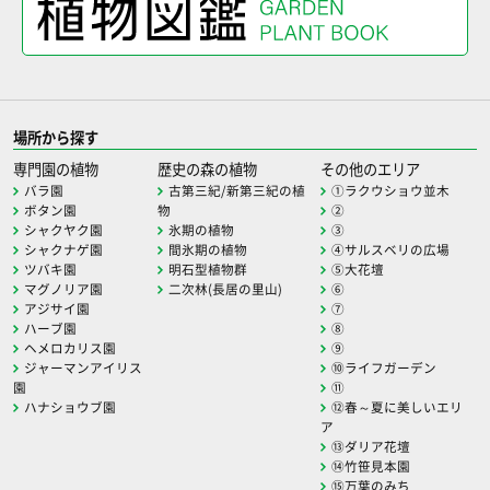
場所から探す
専門園の植物
歴史の森の植物
その他のエリア
バラ園
古第三紀/新第三紀の植
①ラクウショウ並木
ボタン園
物
②
シャクヤク園
氷期の植物
③
シャクナゲ園
間氷期の植物
④サルスベリの広場
ツバキ園
明石型植物群
⑤大花壇
マグノリア園
二次林(長居の里山)
⑥
アジサイ園
⑦
ハーブ園
⑧
ヘメロカリス園
⑨
ジャーマンアイリス
⑩ライフガーデン
園
⑪
ハナショウブ園
⑫春～夏に美しいエリ
ア
⑬ダリア花壇
⑭竹笹見本園
⑮万葉のみち