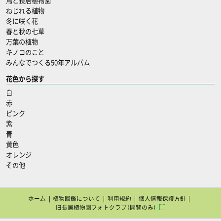
鳥と長居植物園
ねじれる植物
冬に咲く花
春と秋の七草
万葉の植物
キノコのこと
みんなでつくる50年アルバム
花色から探す
白
赤
ピンク
紫
青
黄色
オレンジ
その他
ホーム
植物図鑑について
利用規約
個人情報保護方針
旧長居植物園フォトクラブ（閲覧のみ）