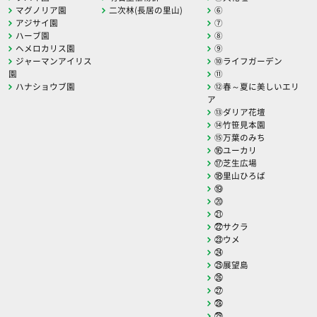
マグノリア園
二次林(長居の里山)
⑥
アジサイ園
⑦
ハーブ園
⑧
ヘメロカリス園
⑨
ジャーマンアイリス
⑩ライフガーデン
園
⑪
ハナショウブ園
⑫春～夏に美しいエリ
ア
⑬ダリア花壇
⑭竹笹見本園
⑮万葉のみち
⑯ユーカリ
⑰芝生広場
⑱里山ひろば
⑲
⑳
㉑
㉒サクラ
㉓ウメ
㉔
㉕展望島
㉖
㉗
㉘
㉙