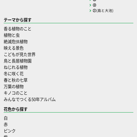
㉚
㉛(島と大池)
テーマから探す
香る植物のこと
植物と虫
絶滅危惧植物
映える景色
こどもが見た世界
鳥と長居植物園
ねじれる植物
冬に咲く花
春と秋の七草
万葉の植物
キノコのこと
みんなでつくる50年アルバム
花色から探す
白
赤
ピンク