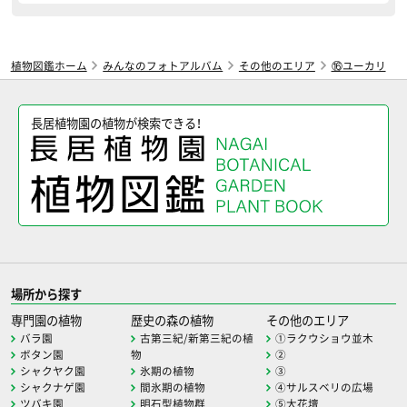
植物図鑑ホーム
みんなのフォトアルバム
その他のエリア
⑯ユーカリ
長居植物園の植物が検索できる！
場所から探す
専門園の植物
歴史の森の植物
その他のエリア
バラ園
古第三紀/新第三紀の植
①ラクウショウ並木
ボタン園
物
②
シャクヤク園
氷期の植物
③
シャクナゲ園
間氷期の植物
④サルスベリの広場
ツバキ園
明石型植物群
⑤大花壇