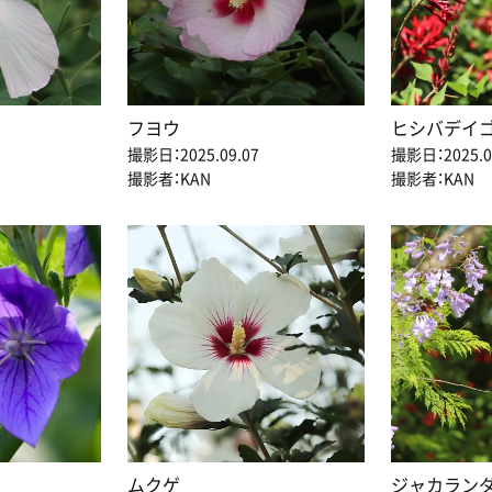
フヨウ
ヒシバデイ
撮影日：2025.09.07
撮影日：2025.0
撮影者：KAN
撮影者：KAN
ムクゲ
ジャカラン