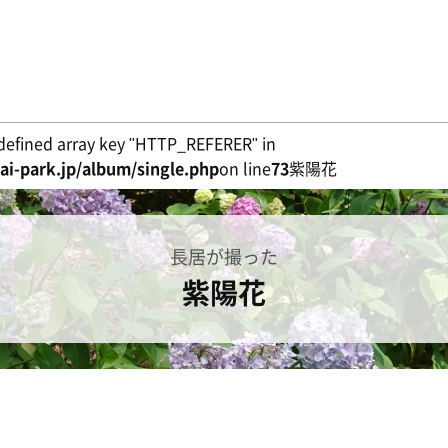
defined array key "HTTP_REFERER" in
i-park.jp/album/single.php
on line
73
紫陽花
長居が撮った
紫陽花