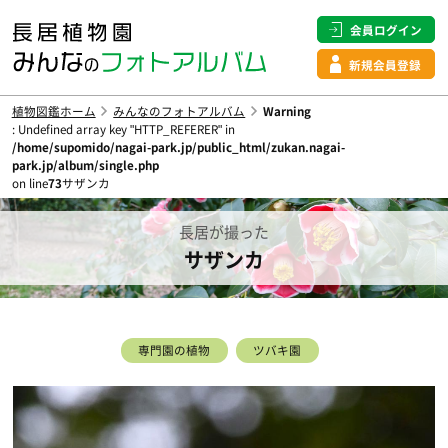
会員ログイン
新規会員登録
植物図鑑ホーム
みんなのフォトアルバム
Warning
: Undefined array key "HTTP_REFERER" in
/home/supomido/nagai-park.jp/public_html/zukan.nagai-
park.jp/album/single.php
on line
73
サザンカ
長居が撮った
サザンカ
専門園の植物
ツバキ園