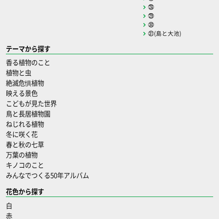
㉘
㉙
㉚
㉛(島と大池)
テーマから探す
香る植物のこと
植物と虫
絶滅危惧植物
映える景色
こどもが見た世界
鳥と長居植物園
ねじれる植物
冬に咲く花
春と秋の七草
万葉の植物
キノコのこと
みんなでつくる50年アルバム
花色から探す
白
赤