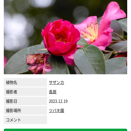
植物名
サザンカ
撮影者
長居
撮影日
2023.12.19
撮影場所
ツバキ園
コメント