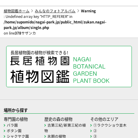
植物図鑑ホーム
みんなのフォトアルバム
Warning
: Undefined array key "HTTP_REFERER" in
/home/supomido/nagai-park.jp/public_html/zukan.nagai-
park.jp/album/single.php
on line
378
サザンカ
長居植物園の植物が検索できる！
場所から探す
専門園の植物
歴史の森の植物
その他のエリア
バラ園
古第三紀/新第三紀の植
①ラクウショウ並木
ボタン園
物
②
シャクヤク園
氷期の植物
③