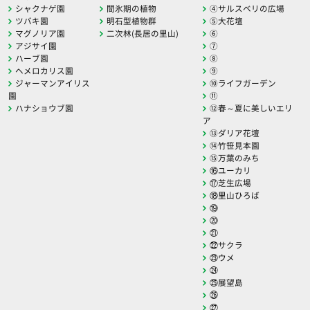
シャクナゲ園
間氷期の植物
④サルスベリの広場
ツバキ園
明石型植物群
⑤大花壇
マグノリア園
二次林(長居の里山)
⑥
アジサイ園
⑦
ハーブ園
⑧
ヘメロカリス園
⑨
ジャーマンアイリス
⑩ライフガーデン
園
⑪
ハナショウブ園
⑫春～夏に美しいエリ
ア
⑬ダリア花壇
⑭竹笹見本園
⑮万葉のみち
⑯ユーカリ
⑰芝生広場
⑱里山ひろば
⑲
⑳
㉑
㉒サクラ
㉓ウメ
㉔
㉕展望島
㉖
㉗