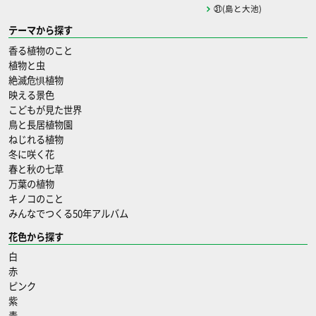
㉛(島と大池)
テーマから探す
香る植物のこと
植物と虫
絶滅危惧植物
映える景色
こどもが見た世界
鳥と長居植物園
ねじれる植物
冬に咲く花
春と秋の七草
万葉の植物
キノコのこと
みんなでつくる50年アルバム
花色から探す
白
赤
ピンク
紫
青