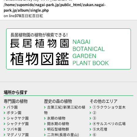
/home/supomido/nagai-park.jp/public_html/zukan.nagai-
park.jp/album/single.php
on line
378
百日紅百日紅
長居植物園の植物が検索できる！
場所から探す
専門園の植物
歴史の森の植物
その他のエリア
バラ園
古第三紀/新第三紀の植
①ラクウショウ並木
ボタン園
物
②
シャクヤク園
氷期の植物
③
シャクナゲ園
間氷期の植物
④サルスベリの広場
ツバキ園
明石型植物群
⑤大花壇
マグノリア園
二次林(長居の里山)
⑥