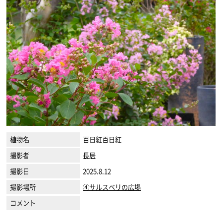
植物名
百日紅百日紅
撮影者
長居
撮影日
2025.8.12
撮影場所
④サルスベリの広場
コメント