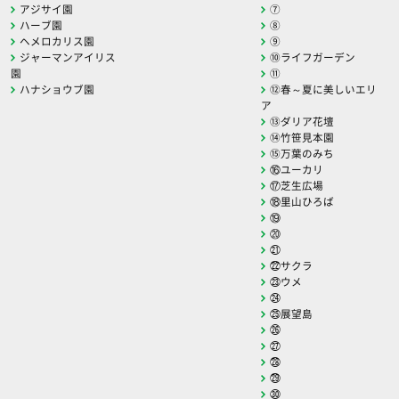
アジサイ園
⑦
ハーブ園
⑧
ヘメロカリス園
⑨
ジャーマンアイリス
⑩ライフガーデン
園
⑪
ハナショウブ園
⑫春～夏に美しいエリ
ア
⑬ダリア花壇
⑭竹笹見本園
⑮万葉のみち
⑯ユーカリ
⑰芝生広場
⑱里山ひろば
⑲
⑳
㉑
㉒サクラ
㉓ウメ
㉔
㉕展望島
㉖
㉗
㉘
㉙
㉚