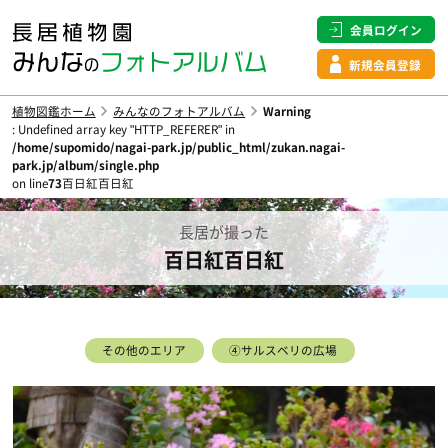
会員ログイン
新規会員登録
植物図鑑ホーム
みんなのフォトアルバム
Warning
: Undefined array key "HTTP_REFERER" in
/home/supomido/nagai-park.jp/public_html/zukan.nagai-
park.jp/album/single.php
on line
73
百日紅百日紅
長居が撮った
百日紅百日紅
その他のエリア
④サルスベリの広場