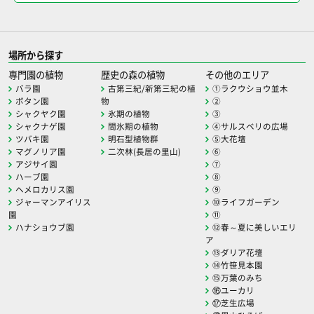
場所から探す
専門園の植物
歴史の森の植物
その他のエリア
バラ園
古第三紀/新第三紀の植
①ラクウショウ並木
ボタン園
物
②
シャクヤク園
氷期の植物
③
シャクナゲ園
間氷期の植物
④サルスベリの広場
ツバキ園
明石型植物群
⑤大花壇
マグノリア園
二次林(長居の里山)
⑥
アジサイ園
⑦
ハーブ園
⑧
ヘメロカリス園
⑨
ジャーマンアイリス
⑩ライフガーデン
園
⑪
ハナショウブ園
⑫春～夏に美しいエリ
ア
⑬ダリア花壇
⑭竹笹見本園
⑮万葉のみち
⑯ユーカリ
⑰芝生広場