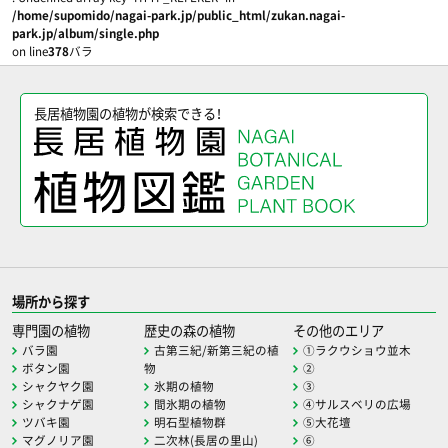
/home/supomido/nagai-park.jp/public_html/zukan.nagai-
park.jp/album/single.php
on line
378
バラ
長居植物園の植物が検索できる！
場所から探す
専門園の植物
歴史の森の植物
その他のエリア
バラ園
古第三紀/新第三紀の植
①ラクウショウ並木
ボタン園
物
②
シャクヤク園
氷期の植物
③
シャクナゲ園
間氷期の植物
④サルスベリの広場
ツバキ園
明石型植物群
⑤大花壇
マグノリア園
二次林(長居の里山)
⑥