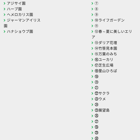
アジサイ園
⑦
ハーブ園
⑧
ヘメロカリス園
⑨
ジャーマンアイリス
⑩ライフガーデン
園
⑪
ハナショウブ園
⑫春～夏に美しいエリ
ア
⑬ダリア花壇
⑭竹笹見本園
⑮万葉のみち
⑯ユーカリ
⑰芝生広場
⑱里山ひろば
⑲
⑳
㉑
㉒サクラ
㉓ウメ
㉔
㉕展望島
㉖
㉗
㉘
㉙
㉚