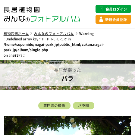
会員ログイン
新規会員登録
植物図鑑ホーム
みんなのフォトアルバム
Warning
: Undefined array key "HTTP_REFERER" in
/home/supomido/nagai-park.jp/public_html/zukan.nagai-
park.jp/album/single.php
on line
73
バラ
長居が撮った
バラ
専門園の植物
バラ園