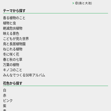
㉛(島と大池)
テーマから探す
香る植物のこと
植物と虫
絶滅危惧植物
映える景色
こどもが見た世界
鳥と長居植物園
ねじれる植物
冬に咲く花
春と秋の七草
万葉の植物
キノコのこと
みんなでつくる50年アルバム
花色から探す
白
赤
ピンク
紫
青