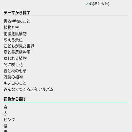
㉛(島と大池)
テーマから探す
香る植物のこと
植物と虫
絶滅危惧植物
映える景色
こどもが見た世界
鳥と長居植物園
ねじれる植物
冬に咲く花
春と秋の七草
万葉の植物
キノコのこと
みんなでつくる50年アルバム
花色から探す
白
赤
ピンク
紫
青