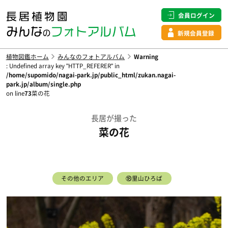
会員ログイン
新規会員登録
植物図鑑ホーム
みんなのフォトアルバム
Warning
: Undefined array key "HTTP_REFERER" in
/home/supomido/nagai-park.jp/public_html/zukan.nagai-
park.jp/album/single.php
on line
73
菜の花
長居が撮った
菜の花
その他のエリア
⑱里山ひろば