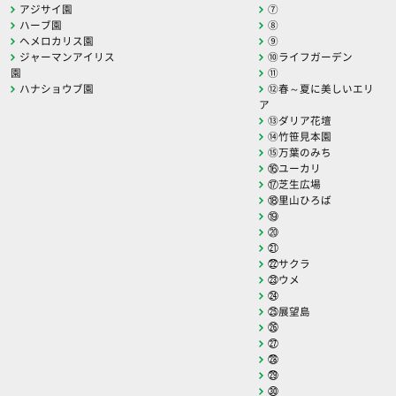
アジサイ園
⑦
ハーブ園
⑧
ヘメロカリス園
⑨
ジャーマンアイリス
⑩ライフガーデン
園
⑪
ハナショウブ園
⑫春～夏に美しいエリ
ア
⑬ダリア花壇
⑭竹笹見本園
⑮万葉のみち
⑯ユーカリ
⑰芝生広場
⑱里山ひろば
⑲
⑳
㉑
㉒サクラ
㉓ウメ
㉔
㉕展望島
㉖
㉗
㉘
㉙
㉚