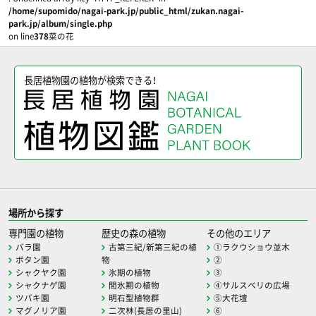
/home/supomido/nagai-park.jp/public_html/zukan.nagai-
park.jp/album/single.php
on line
378
菜の花
長居植物園の植物が検索できる！
場所から探す
専門園の植物
歴史の森の植物
その他のエリア
バラ園
古第三紀/新第三紀の植
①ラクウショウ並木
ボタン園
物
②
シャクヤク園
氷期の植物
③
シャクナゲ園
間氷期の植物
④サルスベリの広場
ツバキ園
明石型植物群
⑤大花壇
マグノリア園
二次林(長居の里山)
⑥