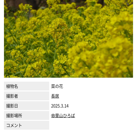
植物名
菜の花
撮影者
長居
撮影日
2025.3.14
撮影場所
⑱里山ひろば
コメント