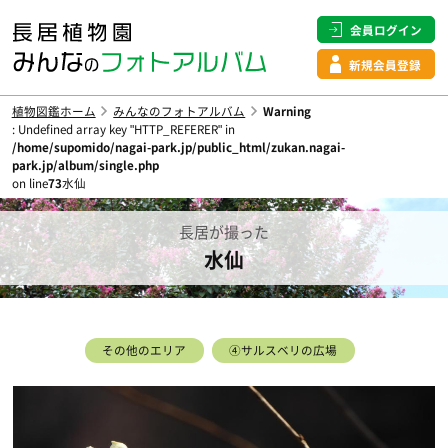
会員ログイン
新規会員登録
植物図鑑ホーム
みんなのフォトアルバム
Warning
: Undefined array key "HTTP_REFERER" in
/home/supomido/nagai-park.jp/public_html/zukan.nagai-
park.jp/album/single.php
on line
73
水仙
長居が撮った
水仙
その他のエリア
④サルスベリの広場