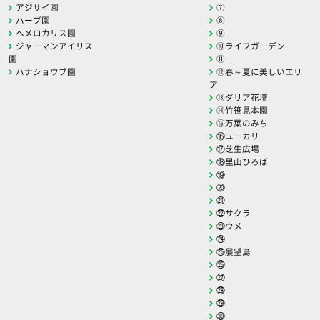
アジサイ園
⑦
ハーブ園
⑧
ヘメロカリス園
⑨
ジャーマンアイリス
⑩ライフガーデン
園
⑪
ハナショウブ園
⑫春～夏に美しいエリ
ア
⑬ダリア花壇
⑭竹笹見本園
⑮万葉のみち
⑯ユーカリ
⑰芝生広場
⑱里山ひろば
⑲
⑳
㉑
㉒サクラ
㉓ウメ
㉔
㉕展望島
㉖
㉗
㉘
㉙
㉚