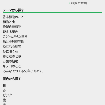
㉛(島と大池)
テーマから探す
香る植物のこと
植物と虫
絶滅危惧植物
映える景色
こどもが見た世界
鳥と長居植物園
ねじれる植物
冬に咲く花
春と秋の七草
万葉の植物
キノコのこと
みんなでつくる50年アルバム
花色から探す
白
赤
ピンク
紫
青