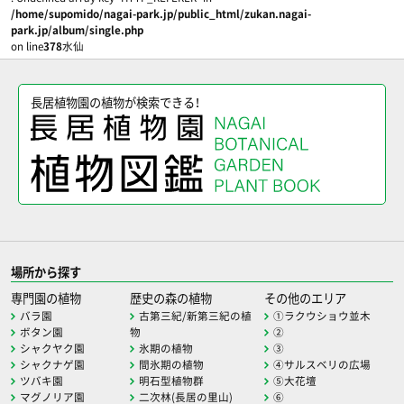
/home/supomido/nagai-park.jp/public_html/zukan.nagai-
park.jp/album/single.php
on line
378
水仙
長居植物園の植物が検索できる！
場所から探す
専門園の植物
歴史の森の植物
その他のエリア
バラ園
古第三紀/新第三紀の植
①ラクウショウ並木
ボタン園
物
②
シャクヤク園
氷期の植物
③
シャクナゲ園
間氷期の植物
④サルスベリの広場
ツバキ園
明石型植物群
⑤大花壇
マグノリア園
二次林(長居の里山)
⑥