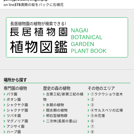
on line
378
満開の桜をバックに石楠花
長居植物園の植物が検索できる！
場所から探す
専門園の植物
歴史の森の植物
その他のエリア
バラ園
古第三紀/新第三紀の植
①ラクウショウ並木
ボタン園
物
②
シャクヤク園
氷期の植物
③
シャクナゲ園
間氷期の植物
④サルスベリの広場
ツバキ園
明石型植物群
⑤大花壇
マグノリア園
二次林(長居の里山)
⑥
アジサイ園
⑦
ハーブ園
⑧