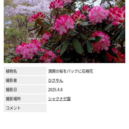
植物名
満開の桜をバックに石楠花
撮影者
ひさやん
撮影日
2025.4.8
撮影場所
シャクナゲ園
コメント