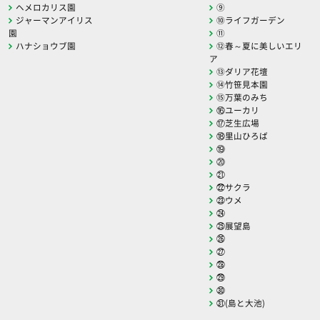
ヘメロカリス園
⑨
ジャーマンアイリス
⑩ライフガーデン
園
⑪
ハナショウブ園
⑫春～夏に美しいエリ
ア
⑬ダリア花壇
⑭竹笹見本園
⑮万葉のみち
⑯ユーカリ
⑰芝生広場
⑱里山ひろば
⑲
⑳
㉑
㉒サクラ
㉓ウメ
㉔
㉕展望島
㉖
㉗
㉘
㉙
㉚
㉛(島と大池)