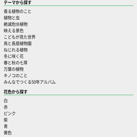
テーマから探す
香る植物のこと
植物と虫
絶滅危惧植物
映える景色
こどもが見た世界
鳥と長居植物園
ねじれる植物
冬に咲く花
春と秋の七草
万葉の植物
キノコのこと
みんなでつくる50年アルバム
花色から探す
白
赤
ピンク
紫
青
黄色