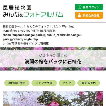
会員ログイン
新規会員登録
植物図鑑ホーム
みんなのフォトアルバム
Warning
: Undefined array key "HTTP_REFERER" in
/home/supomido/nagai-park.jp/public_html/zukan.nagai-
park.jp/album/single.php
on line
73
満開の桜をバックに石楠花
ひさやんが撮った
満開の桜をバックに石楠花
専門園の植物
シャクナゲ園
ピンク
映える景色