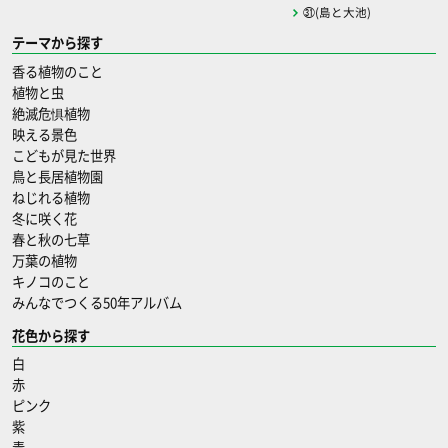
㉛(島と大池)
テーマから探す
香る植物のこと
植物と虫
絶滅危惧植物
映える景色
こどもが見た世界
鳥と長居植物園
ねじれる植物
冬に咲く花
春と秋の七草
万葉の植物
キノコのこと
みんなでつくる50年アルバム
花色から探す
白
赤
ピンク
紫
青