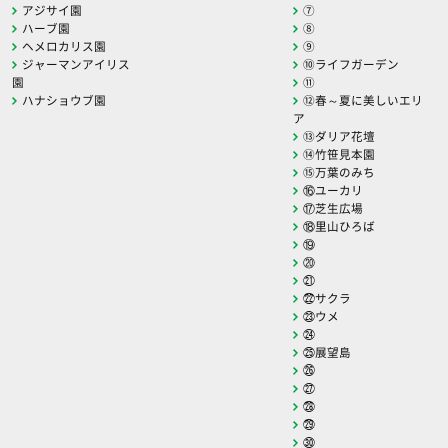
アジサイ園
⑦
ハーブ園
⑧
ヘメロカリス園
⑨
ジャーマンアイリス
⑩ライフガーデン
園
⑪
ハナショウブ園
⑫春～夏に美しいエリ
ア
⑬ダリア花壇
⑭竹笹見本園
⑮万葉のみち
⑯ユーカリ
⑰芝生広場
⑱里山ひろば
⑲
⑳
㉑
㉒サクラ
㉓ウメ
㉔
㉕展望島
㉖
㉗
㉘
㉙
㉚