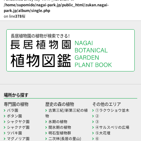
/home/supomido/nagai-park.jp/public_html/zukan.nagai-
park.jp/album/single.php
on line
378
桜
長居植物園の植物が検索できる！
場所から探す
専門園の植物
歴史の森の植物
その他のエリア
バラ園
古第三紀/新第三紀の植
①ラクウショウ並木
ボタン園
物
②
シャクヤク園
氷期の植物
③
シャクナゲ園
間氷期の植物
④サルスベリの広場
ツバキ園
明石型植物群
⑤大花壇
マグノリア園
二次林(長居の里山)
⑥