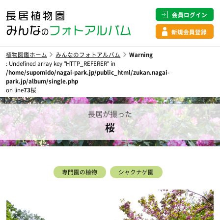
会員ログイン
新規会員登録
植物図鑑ホーム
みんなのフォトアルバム
Warning
: Undefined array key "HTTP_REFERER" in
/home/supomido/nagai-park.jp/public_html/zukan.nagai-
park.jp/album/single.php
on line
73
桜
長居が撮った
桜
専門園の植物
シャクナゲ園