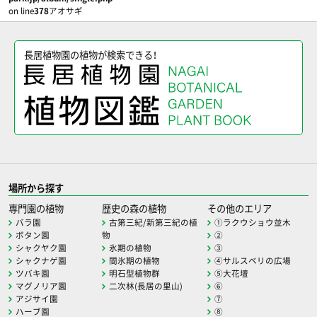
on line
378
アオサギ
長居植物園の植物が検索できる！
場所から探す
専門園の植物
歴史の森の植物
その他のエリア
バラ園
古第三紀/新第三紀の植
①ラクウショウ並木
ボタン園
物
②
シャクヤク園
氷期の植物
③
シャクナゲ園
間氷期の植物
④サルスベリの広場
ツバキ園
明石型植物群
⑤大花壇
マグノリア園
二次林(長居の里山)
⑥
アジサイ園
⑦
ハーブ園
⑧