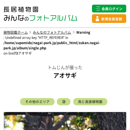
会員ログイン
新規会員登録
植物図鑑ホーム
みんなのフォトアルバム
Warning
: Undefined array key "HTTP_REFERER" in
/home/supomido/nagai-park.jp/public_html/zukan.nagai-
park.jp/album/single.php
on line
73
アオサギ
トムじんが撮った
アオサギ
その他のエリア
㉔
鳥と長居植物園