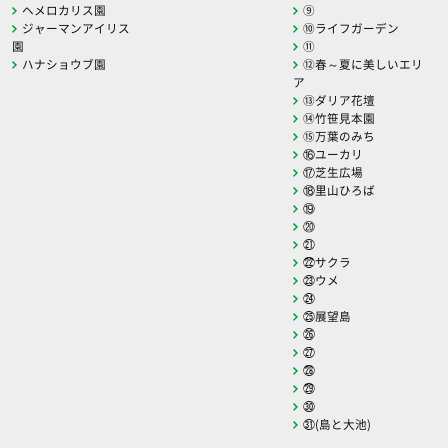
ヘメロカリス園
⑨
ジャーマンアイリス
⑩ライフガーデン
園
⑪
ハナショウブ園
⑫春～夏に美しいエリ
ア
⑬ダリア花壇
⑭竹笹見本園
⑮万葉のみち
⑯ユーカリ
⑰芝生広場
⑱里山ひろば
⑲
⑳
㉑
㉒サクラ
㉓ウメ
㉔
㉕展望島
㉖
㉗
㉘
㉙
㉚
㉛(島と大池)