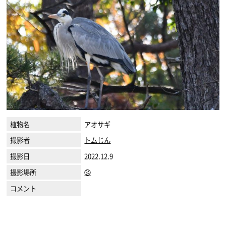
植物名
アオサギ
撮影者
トムじん
撮影日
2022.12.9
撮影場所
㉔
コメント