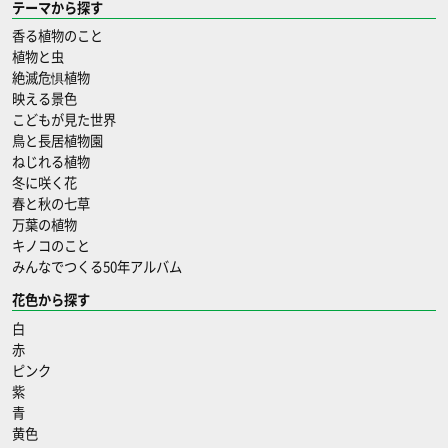
テーマから探す
香る植物のこと
植物と虫
絶滅危惧植物
映える景色
こどもが見た世界
鳥と長居植物園
ねじれる植物
冬に咲く花
春と秋の七草
万葉の植物
キノコのこと
みんなでつくる50年アルバム
花色から探す
白
赤
ピンク
紫
青
黄色