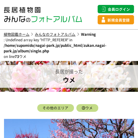
会員ログイン
新規会員登録
植物図鑑ホーム
みんなのフォトアルバム
Warning
: Undefined array key "HTTP_REFERER" in
/home/supomido/nagai-park.jp/public_html/zukan.nagai-
park.jp/album/single.php
on line
73
ウメ
長居が撮った
ウメ
その他のエリア
㉓ウメ