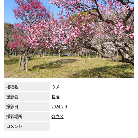
植物名
ウメ
撮影者
長居
撮影日
2024.2.9
撮影場所
㉓ウメ
コメント