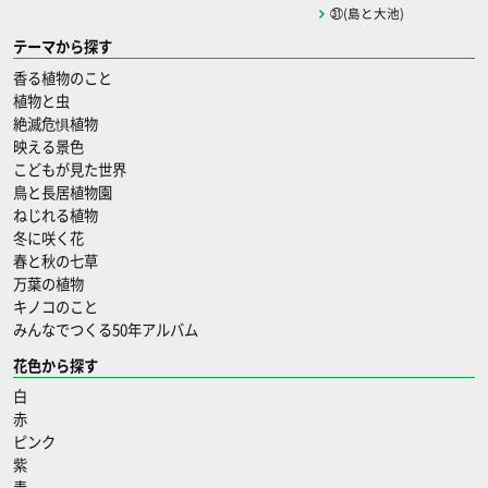
㉛(島と大池)
テーマから探す
香る植物のこと
植物と虫
絶滅危惧植物
映える景色
こどもが見た世界
鳥と長居植物園
ねじれる植物
冬に咲く花
春と秋の七草
万葉の植物
キノコのこと
みんなでつくる50年アルバム
花色から探す
白
赤
ピンク
紫
青