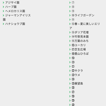
アジサイ園
⑦
ハーブ園
⑧
ヘメロカリス園
⑨
ジャーマンアイリス
⑩ライフガーデン
園
⑪
ハナショウブ園
⑫春～夏に美しいエリ
ア
⑬ダリア花壇
⑭竹笹見本園
⑮万葉のみち
⑯ユーカリ
⑰芝生広場
⑱里山ひろば
⑲
⑳
㉑
㉒サクラ
㉓ウメ
㉔
㉕展望島
㉖
㉗
㉘
㉙
㉚