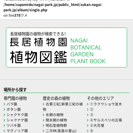
/home/supomido/nagai-park.jp/public_html/zukan.nagai-
park.jp/album/single.php
on line
378
ウメ
長居植物園の植物が検索できる！
場所から探す
専門園の植物
歴史の森の植物
その他のエリア
バラ園
古第三紀/新第三紀の植
①ラクウショウ並木
ボタン園
物
②
シャクヤク園
氷期の植物
③
シャクナゲ園
間氷期の植物
④サルスベリの広場
ツバキ園
明石型植物群
⑤大花壇
マグノリア園
二次林(長居の里山)
⑥