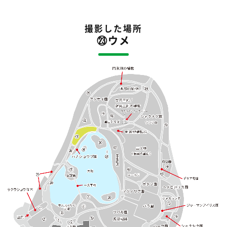
撮影した場所
㉓ウメ