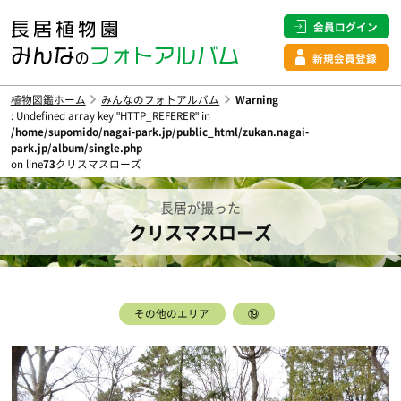
会員ログイン
新規会員登録
植物図鑑ホーム
みんなのフォトアルバム
Warning
: Undefined array key "HTTP_REFERER" in
/home/supomido/nagai-park.jp/public_html/zukan.nagai-
park.jp/album/single.php
on line
73
クリスマスローズ
長居が撮った
クリスマスローズ
その他のエリア
⑲