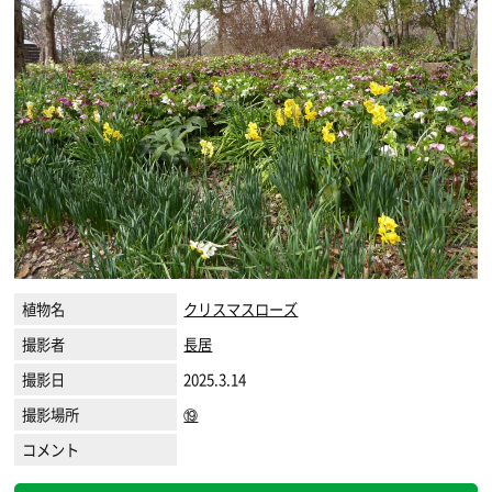
植物名
クリスマスローズ
撮影者
長居
撮影日
2025.3.14
撮影場所
⑲
コメント