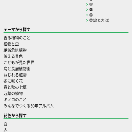
㉘
㉙
㉚
㉛(島と大池)
テーマから探す
香る植物のこと
植物と虫
絶滅危惧植物
映える景色
こどもが見た世界
鳥と長居植物園
ねじれる植物
冬に咲く花
春と秋の七草
万葉の植物
キノコのこと
みんなでつくる50年アルバム
花色から探す
白
赤