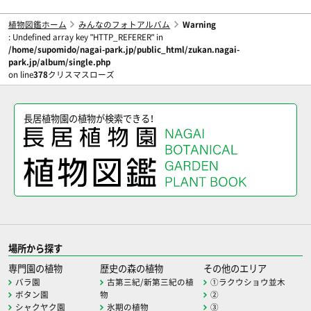
植物図鑑ホーム
みんなのフォトアルバム
Warning
: Undefined array key "HTTP_REFERER" in
/home/supomido/nagai-park.jp/public_html/zukan.nagai-
park.jp/album/single.php
on line
378
クリスマスローズ
長居植物園の植物が検索できる！
場所から探す
専門園の植物
歴史の森の植物
その他のエリア
バラ園
古第三紀/新第三紀の植
①ラクウショウ並木
ボタン園
物
②
シャクヤク園
氷期の植物
③