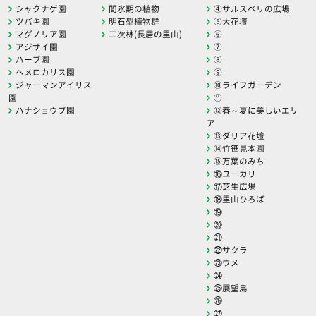
シャクナゲ園
間氷期の植物
④サルスベリの広場
ツバキ園
明石型植物群
⑤大花壇
マグノリア園
二次林(長居の里山)
⑥
アジサイ園
⑦
ハーブ園
⑧
ヘメロカリス園
⑨
ジャーマンアイリス
⑩ライフガーデン
園
⑪
ハナショウブ園
⑫春～夏に美しいエリ
ア
⑬ダリア花壇
⑭竹笹見本園
⑮万葉のみち
⑯ユーカリ
⑰芝生広場
⑱里山ひろば
⑲
⑳
㉑
㉒サクラ
㉓ウメ
㉔
㉕展望島
㉖
㉗