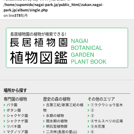
/home/supomido/nagai-park.jp/public_html/zukan.nagai-
park.jp/album/single.php
on line
378
牡丹
長居植物園の植物が検索できる！
場所から探す
専門園の植物
歴史の森の植物
その他のエリア
バラ園
古第三紀/新第三紀の植
①ラクウショウ並木
ボタン園
物
②
シャクヤク園
氷期の植物
③
シャクナゲ園
間氷期の植物
④サルスベリの広場
ツバキ園
明石型植物群
⑤大花壇
マグノリア園
二次林(長居の里山)
⑥