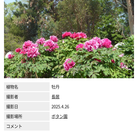
植物名
牡丹
撮影者
長居
撮影日
2025.4.26
撮影場所
ボタン園
コメント