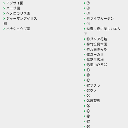
アジサイ園
⑦
ハーブ園
⑧
ヘメロカリス園
⑨
ジャーマンアイリス
⑩ライフガーデン
園
⑪
ハナショウブ園
⑫春～夏に美しいエリ
ア
⑬ダリア花壇
⑭竹笹見本園
⑮万葉のみち
⑯ユーカリ
⑰芝生広場
⑱里山ひろば
⑲
⑳
㉑
㉒サクラ
㉓ウメ
㉔
㉕展望島
㉖
㉗
㉘
㉙
㉚