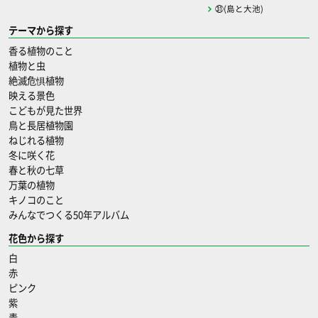
㉛(島と大池)
テーマから探す
香る植物のこと
植物と虫
絶滅危惧植物
映える景色
こどもが見た世界
鳥と長居植物園
ねじれる植物
冬に咲く花
春と秋の七草
万葉の植物
キノコのこと
みんなでつくる50年アルバム
花色から探す
白
赤
ピンク
紫
青