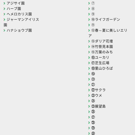
アジサイ園
⑦
ハーブ園
⑧
ヘメロカリス園
⑨
ジャーマンアイリス
⑩ライフガーデン
園
⑪
ハナショウブ園
⑫春～夏に美しいエリ
ア
⑬ダリア花壇
⑭竹笹見本園
⑮万葉のみち
⑯ユーカリ
⑰芝生広場
⑱里山ひろば
⑲
⑳
㉑
㉒サクラ
㉓ウメ
㉔
㉕展望島
㉖
㉗
㉘
㉙
㉚