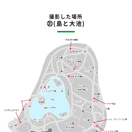
撮影した場所
㉛(島と大池)