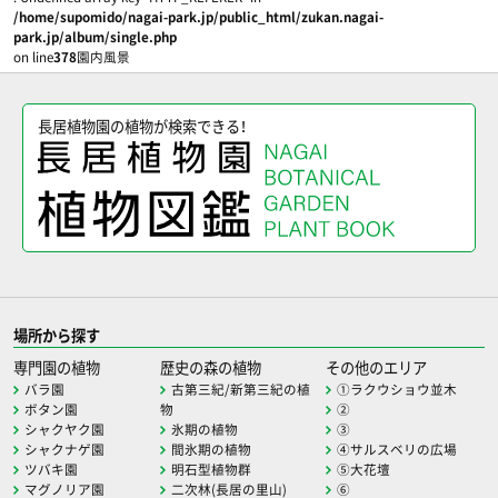
/home/supomido/nagai-park.jp/public_html/zukan.nagai-
park.jp/album/single.php
on line
378
園内風景
長居植物園の植物が検索できる！
場所から探す
専門園の植物
歴史の森の植物
その他のエリア
バラ園
古第三紀/新第三紀の植
①ラクウショウ並木
ボタン園
物
②
シャクヤク園
氷期の植物
③
シャクナゲ園
間氷期の植物
④サルスベリの広場
ツバキ園
明石型植物群
⑤大花壇
マグノリア園
二次林(長居の里山)
⑥