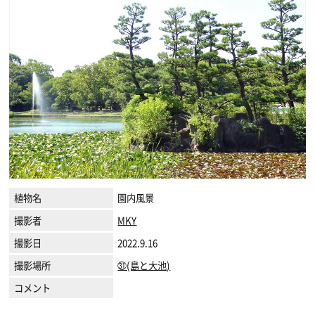
植物名
園内風景
撮影者
MKY
撮影日
2022.9.16
撮影場所
㉛(島と大池)
コメント