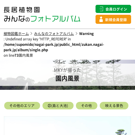
会員ログイン
新規会員登録
植物図鑑ホーム
みんなのフォトアルバム
Warning
: Undefined array key "HTTP_REFERER" in
/home/supomido/nagai-park.jp/public_html/zukan.nagai-
park.jp/album/single.php
on line
73
園内風景
MKYが撮った
園内風景
その他のエリア
㉛(島と大池)
その他
映える景色