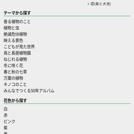
㉛(島と大池)
テーマから探す
香る植物のこと
植物と虫
絶滅危惧植物
映える景色
こどもが見た世界
鳥と長居植物園
ねじれる植物
冬に咲く花
春と秋の七草
万葉の植物
キノコのこと
みんなでつくる50年アルバム
花色から探す
白
赤
ピンク
紫
青