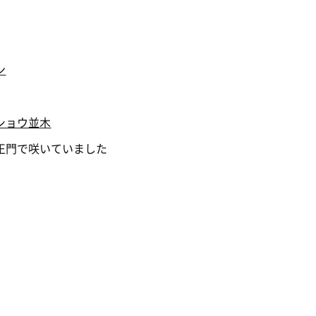
ン
ショウ並木
正門で咲いていました