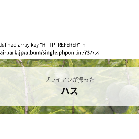
defined array key "HTTP_REFERER" in
i-park.jp/album/single.php
on line
73
ハス
ブライアンが撮った
ハス