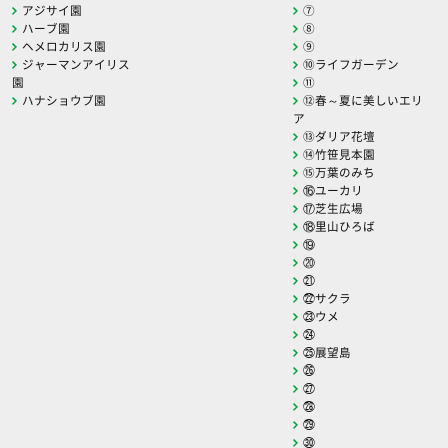
アジサイ園
⑦
ハーブ園
⑧
ヘメロカリス園
⑨
ジャーマンアイリス
⑩ライフガーデン
園
⑪
ハナショウブ園
⑫春～夏に美しいエリ
ア
⑬ダリア花壇
⑭竹笹見本園
⑮万葉のみち
⑯ユーカリ
⑰芝生広場
⑱里山ひろば
⑲
⑳
㉑
㉒サクラ
㉓ウメ
㉔
㉕展望島
㉖
㉗
㉘
㉙
㉚