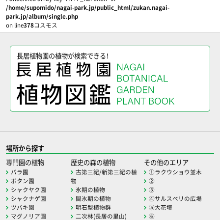
/home/supomido/nagai-park.jp/public_html/zukan.nagai-
park.jp/album/single.php
on line
378
コスモス
長居植物園の植物が検索できる！
場所から探す
専門園の植物
歴史の森の植物
その他のエリア
バラ園
古第三紀/新第三紀の植
①ラクウショウ並木
ボタン園
物
②
シャクヤク園
氷期の植物
③
シャクナゲ園
間氷期の植物
④サルスベリの広場
ツバキ園
明石型植物群
⑤大花壇
マグノリア園
二次林(長居の里山)
⑥