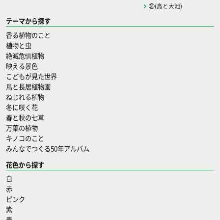
㉛(島と大池)
テーマから探す
香る植物のこと
植物と虫
絶滅危惧植物
映える景色
こどもが見た世界
鳥と長居植物園
ねじれる植物
冬に咲く花
春と秋の七草
万葉の植物
キノコのこと
みんなでつくる50年アルバム
花色から探す
白
赤
ピンク
紫
青