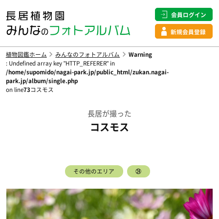
会員ログイン
新規会員登録
植物図鑑ホーム
みんなのフォトアルバム
Warning
: Undefined array key "HTTP_REFERER" in
/home/supomido/nagai-park.jp/public_html/zukan.nagai-
park.jp/album/single.php
on line
73
コスモス
長居が撮った
コスモス
その他のエリア
㉔