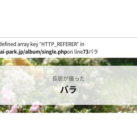
defined array key "HTTP_REFERER" in
i-park.jp/album/single.php
on line
73
バラ
長居が撮った
バラ