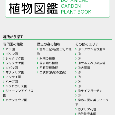
場所から探す
専門園の植物
歴史の森の植物
その他のエリア
バラ園
古第三紀/新第三紀の植
①ラクウショウ並木
ボタン園
物
②
シャクヤク園
氷期の植物
③
シャクナゲ園
間氷期の植物
④サルスベリの広場
ツバキ園
明石型植物群
⑤大花壇
マグノリア園
二次林(長居の里山)
⑥
アジサイ園
⑦
ハーブ園
⑧
ヘメロカリス園
⑨
ジャーマンアイリス
⑩ライフガーデン
園
⑪
ハナショウブ園
⑫春～夏に美しいエリ
ア
⑬ダリア花壇
⑭竹笹見本園