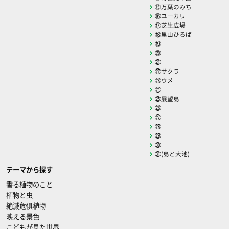
⑮万葉のみち
⑯ユーカリ
⑰芝生広場
⑱里山ひろば
⑲
⑳
㉑
㉒サクラ
㉓ウメ
㉔
㉕展望島
㉖
㉗
㉘
㉙
㉚
㉛(島と大池)
テーマから探す
香る植物のこと
植物と虫
絶滅危惧植物
映える景色
こどもが見た世界