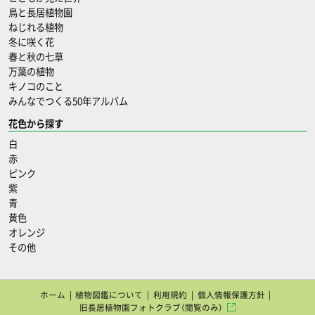
鳥と長居植物園
ねじれる植物
冬に咲く花
春と秋の七草
万葉の植物
キノコのこと
みんなでつくる50年アルバム
花色から探す
白
赤
ピンク
紫
青
黄色
オレンジ
その他
ホーム
植物図鑑について
利用規約
個人情報保護方針
旧長居植物園フォトクラブ（閲覧のみ）