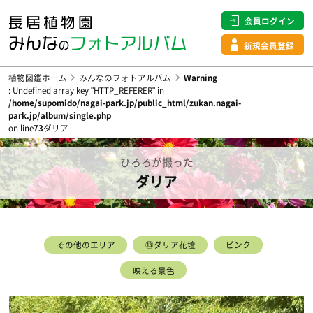
会員ログイン
新規会員登録
植物図鑑ホーム
みんなのフォトアルバム
Warning
: Undefined array key "HTTP_REFERER" in
/home/supomido/nagai-park.jp/public_html/zukan.nagai-
park.jp/album/single.php
on line
73
ダリア
ひろろが撮った
ダリア
その他のエリア
⑬ダリア花壇
ピンク
映える景色