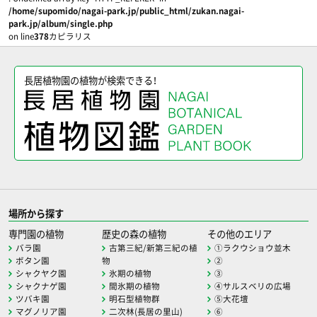
/home/supomido/nagai-park.jp/public_html/zukan.nagai-
park.jp/album/single.php
on line
378
カピラリス
長居植物園の植物が検索できる！
場所から探す
専門園の植物
歴史の森の植物
その他のエリア
バラ園
古第三紀/新第三紀の植
①ラクウショウ並木
ボタン園
物
②
シャクヤク園
氷期の植物
③
シャクナゲ園
間氷期の植物
④サルスベリの広場
ツバキ園
明石型植物群
⑤大花壇
マグノリア園
二次林(長居の里山)
⑥