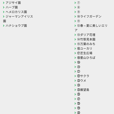
アジサイ園
⑦
ハーブ園
⑧
ヘメロカリス園
⑨
ジャーマンアイリス
⑩ライフガーデン
園
⑪
ハナショウブ園
⑫春～夏に美しいエリ
ア
⑬ダリア花壇
⑭竹笹見本園
⑮万葉のみち
⑯ユーカリ
⑰芝生広場
⑱里山ひろば
⑲
⑳
㉑
㉒サクラ
㉓ウメ
㉔
㉕展望島
㉖
㉗
㉘
㉙
㉚