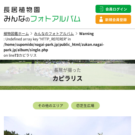
会員ログイン
新規会員登録
植物図鑑ホーム
みんなのフォトアルバム
Warning
: Undefined array key "HTTP_REFERER" in
/home/supomido/nagai-park.jp/public_html/zukan.nagai-
park.jp/album/single.php
on line
73
カピラリス
長居が撮った
カピラリス
その他のエリア
⑰芝生広場