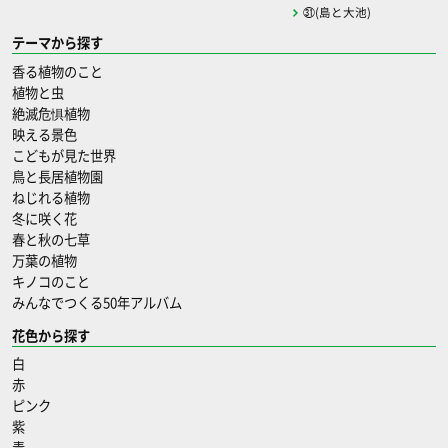
㉛(島と大池)
テーマから探す
香る植物のこと
植物と虫
絶滅危惧植物
映える景色
こどもが見た世界
鳥と長居植物園
ねじれる植物
冬に咲く花
春と秋の七草
万葉の植物
キノコのこと
みんなでつくる50年アルバム
花色から探す
白
赤
ピンク
紫
青