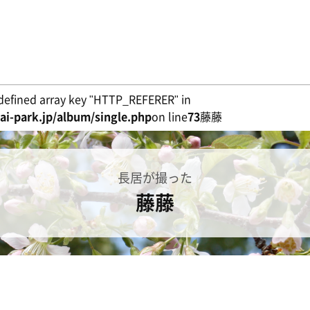
defined array key "HTTP_REFERER" in
i-park.jp/album/single.php
on line
73
藤藤
長居が撮った
藤藤