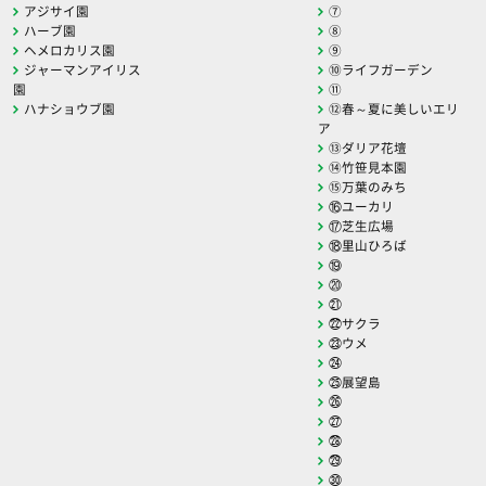
アジサイ園
⑦
ハーブ園
⑧
ヘメロカリス園
⑨
ジャーマンアイリス
⑩ライフガーデン
園
⑪
ハナショウブ園
⑫春～夏に美しいエリ
ア
⑬ダリア花壇
⑭竹笹見本園
⑮万葉のみち
⑯ユーカリ
⑰芝生広場
⑱里山ひろば
⑲
⑳
㉑
㉒サクラ
㉓ウメ
㉔
㉕展望島
㉖
㉗
㉘
㉙
㉚