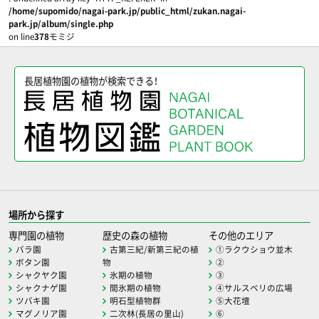
/home/supomido/nagai-park.jp/public_html/zukan.nagai-
park.jp/album/single.php
on line
378
モミジ
長居植物園の植物が検索できる！
場所から探す
専門園の植物
歴史の森の植物
その他のエリア
バラ園
古第三紀/新第三紀の植
①ラクウショウ並木
ボタン園
物
②
シャクヤク園
氷期の植物
③
シャクナゲ園
間氷期の植物
④サルスベリの広場
ツバキ園
明石型植物群
⑤大花壇
マグノリア園
二次林(長居の里山)
⑥