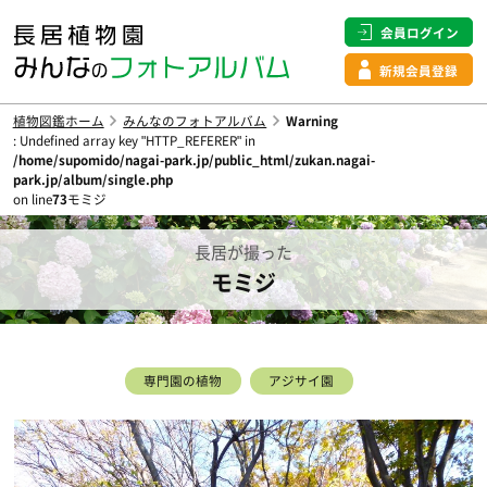
会員ログイン
新規会員登録
植物図鑑ホーム
みんなのフォトアルバム
Warning
: Undefined array key "HTTP_REFERER" in
/home/supomido/nagai-park.jp/public_html/zukan.nagai-
park.jp/album/single.php
on line
73
モミジ
長居が撮った
モミジ
専門園の植物
アジサイ園