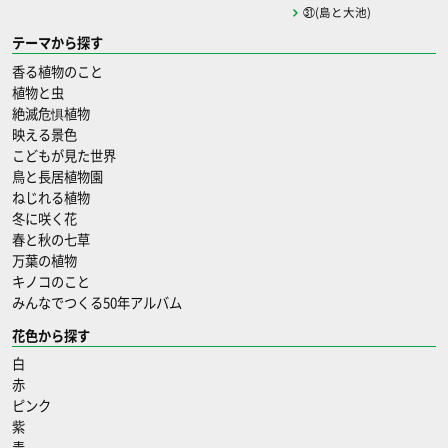
㉛(島と大池)
テーマから探す
香る植物のこと
植物と虫
絶滅危惧植物
映える景色
こどもが見た世界
鳥と長居植物園
ねじれる植物
冬に咲く花
春と秋の七草
万葉の植物
キノコのこと
みんなでつくる50年アルバム
花色から探す
白
赤
ピンク
紫
青