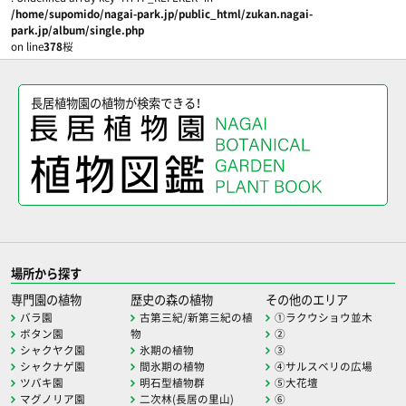
/home/supomido/nagai-park.jp/public_html/zukan.nagai-
park.jp/album/single.php
on line
378
桜
長居植物園の植物が検索できる！
場所から探す
専門園の植物
歴史の森の植物
その他のエリア
バラ園
古第三紀/新第三紀の植
①ラクウショウ並木
ボタン園
物
②
シャクヤク園
氷期の植物
③
シャクナゲ園
間氷期の植物
④サルスベリの広場
ツバキ園
明石型植物群
⑤大花壇
マグノリア園
二次林(長居の里山)
⑥