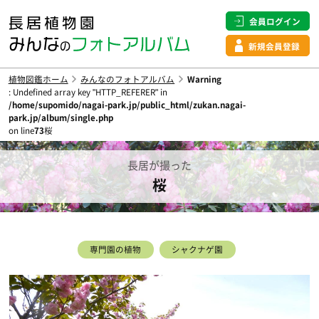
会員ログイン
新規会員登録
植物図鑑ホーム
みんなのフォトアルバム
Warning
: Undefined array key "HTTP_REFERER" in
/home/supomido/nagai-park.jp/public_html/zukan.nagai-
park.jp/album/single.php
on line
73
桜
長居が撮った
桜
専門園の植物
シャクナゲ園