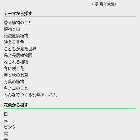
㉛(島と大池)
テーマから探す
香る植物のこと
植物と虫
絶滅危惧植物
映える景色
こどもが見た世界
鳥と長居植物園
ねじれる植物
冬に咲く花
春と秋の七草
万葉の植物
キノコのこと
みんなでつくる50年アルバム
花色から探す
白
赤
ピンク
紫
青