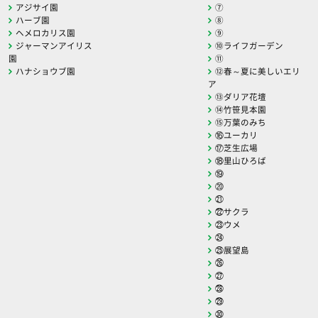
アジサイ園
⑦
ハーブ園
⑧
ヘメロカリス園
⑨
ジャーマンアイリス
⑩ライフガーデン
園
⑪
ハナショウブ園
⑫春～夏に美しいエリ
ア
⑬ダリア花壇
⑭竹笹見本園
⑮万葉のみち
⑯ユーカリ
⑰芝生広場
⑱里山ひろば
⑲
⑳
㉑
㉒サクラ
㉓ウメ
㉔
㉕展望島
㉖
㉗
㉘
㉙
㉚