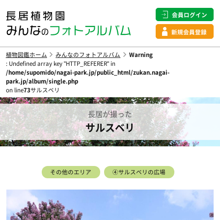
会員ログイン
新規会員登録
植物図鑑ホーム
みんなのフォトアルバム
Warning
: Undefined array key "HTTP_REFERER" in
/home/supomido/nagai-park.jp/public_html/zukan.nagai-
park.jp/album/single.php
on line
73
サルスベリ
長居が撮った
サルスベリ
その他のエリア
④サルスベリの広場