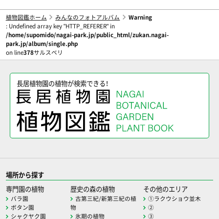
植物図鑑ホーム
みんなのフォトアルバム
Warning
: Undefined array key "HTTP_REFERER" in
/home/supomido/nagai-park.jp/public_html/zukan.nagai-
park.jp/album/single.php
on line
378
サルスベリ
長居植物園の植物が検索できる！
場所から探す
専門園の植物
歴史の森の植物
その他のエリア
バラ園
古第三紀/新第三紀の植
①ラクウショウ並木
ボタン園
物
②
シャクヤク園
氷期の植物
③