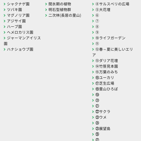
シャクナゲ園
間氷期の植物
④サルスベリの広場
ツバキ園
明石型植物群
⑤大花壇
マグノリア園
二次林(長居の里山)
⑥
アジサイ園
⑦
ハーブ園
⑧
ヘメロカリス園
⑨
ジャーマンアイリス
⑩ライフガーデン
園
⑪
ハナショウブ園
⑫春～夏に美しいエリ
ア
⑬ダリア花壇
⑭竹笹見本園
⑮万葉のみち
⑯ユーカリ
⑰芝生広場
⑱里山ひろば
⑲
⑳
㉑
㉒サクラ
㉓ウメ
㉔
㉕展望島
㉖
㉗