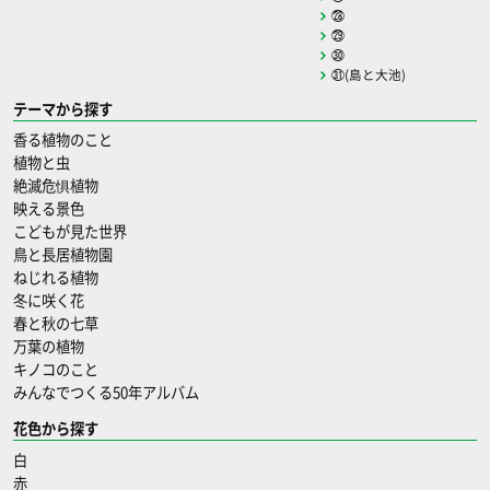
㉘
㉙
㉚
㉛(島と大池)
テーマから探す
香る植物のこと
植物と虫
絶滅危惧植物
映える景色
こどもが見た世界
鳥と長居植物園
ねじれる植物
冬に咲く花
春と秋の七草
万葉の植物
キノコのこと
みんなでつくる50年アルバム
花色から探す
白
赤