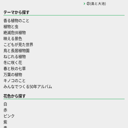
㉛(島と大池)
テーマから探す
香る植物のこと
植物と虫
絶滅危惧植物
映える景色
こどもが見た世界
鳥と長居植物園
ねじれる植物
冬に咲く花
春と秋の七草
万葉の植物
キノコのこと
みんなでつくる50年アルバム
花色から探す
白
赤
ピンク
紫
青