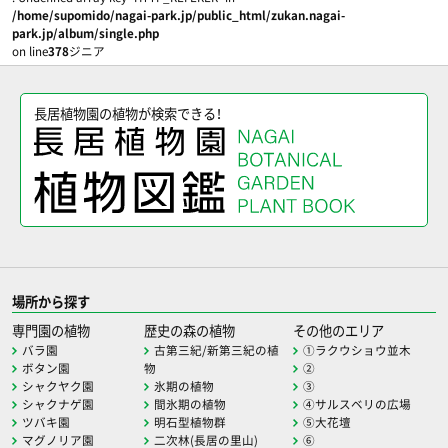
/home/supomido/nagai-park.jp/public_html/zukan.nagai-
park.jp/album/single.php
on line
378
ジニア
長居植物園の植物が検索できる！
場所から探す
専門園の植物
歴史の森の植物
その他のエリア
バラ園
古第三紀/新第三紀の植
①ラクウショウ並木
ボタン園
物
②
シャクヤク園
氷期の植物
③
シャクナゲ園
間氷期の植物
④サルスベリの広場
ツバキ園
明石型植物群
⑤大花壇
マグノリア園
二次林(長居の里山)
⑥