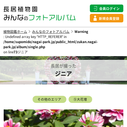
会員ログイン
新規会員登録
植物図鑑ホーム
みんなのフォトアルバム
Warning
: Undefined array key "HTTP_REFERER" in
/home/supomido/nagai-park.jp/public_html/zukan.nagai-
park.jp/album/single.php
on line
73
ジニア
長居が撮った
ジニア
その他のエリア
⑤大花壇