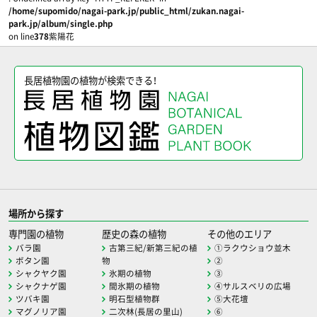
/home/supomido/nagai-park.jp/public_html/zukan.nagai-
park.jp/album/single.php
on line
378
紫陽花
長居植物園の植物が検索できる！
場所から探す
専門園の植物
歴史の森の植物
その他のエリア
バラ園
古第三紀/新第三紀の植
①ラクウショウ並木
ボタン園
物
②
シャクヤク園
氷期の植物
③
シャクナゲ園
間氷期の植物
④サルスベリの広場
ツバキ園
明石型植物群
⑤大花壇
マグノリア園
二次林(長居の里山)
⑥