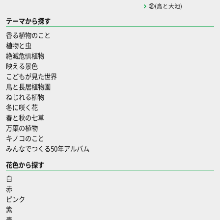
㉛(島と大池)
テーマから探す
香る植物のこと
植物と虫
絶滅危惧植物
映える景色
こどもが見た世界
鳥と長居植物園
ねじれる植物
冬に咲く花
春と秋の七草
万葉の植物
キノコのこと
みんなでつくる50年アルバム
花色から探す
白
赤
ピンク
紫
青