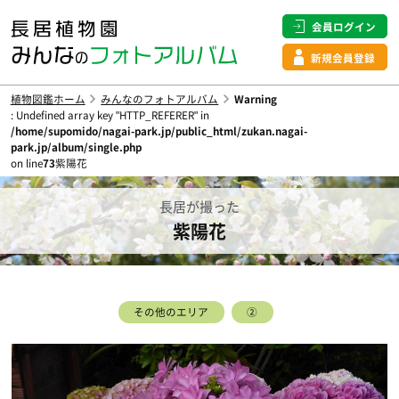
会員ログイン
新規会員登録
植物図鑑ホーム
みんなのフォトアルバム
Warning
: Undefined array key "HTTP_REFERER" in
/home/supomido/nagai-park.jp/public_html/zukan.nagai-
park.jp/album/single.php
on line
73
紫陽花
長居が撮った
紫陽花
その他のエリア
②