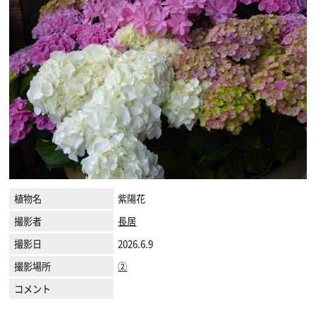
植物名
紫陽花
撮影者
長居
撮影日
2026.6.9
撮影場所
②
コメント