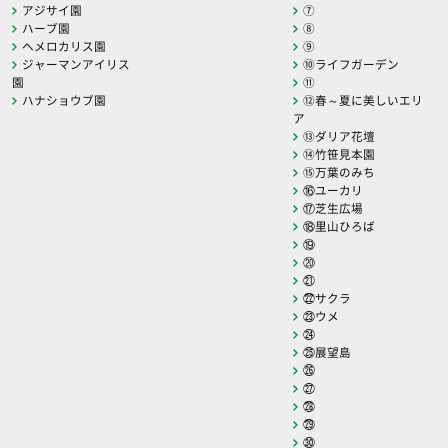
アジサイ園
⑦
ハーブ園
⑧
ヘメロカリス園
⑨
ジャーマンアイリス
⑩ライフガーデン
園
⑪
ハナショウブ園
⑫春～夏に美しいエリ
ア
⑬ダリア花壇
⑭竹笹見本園
⑮万葉のみち
⑯ユーカリ
⑰芝生広場
⑱里山ひろば
⑲
⑳
㉑
㉒サクラ
㉓ウメ
㉔
㉕展望島
㉖
㉗
㉘
㉙
㉚