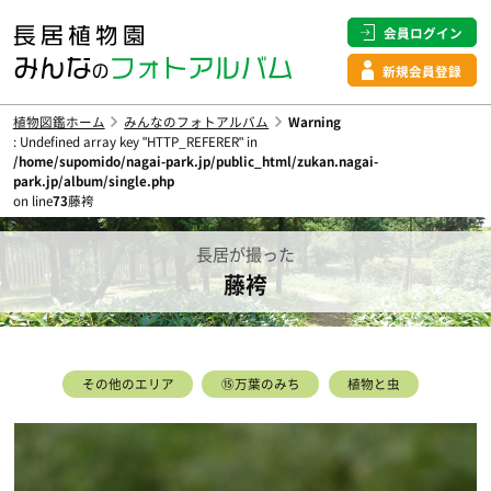
会員ログイン
新規会員登録
植物図鑑ホーム
みんなのフォトアルバム
Warning
: Undefined array key "HTTP_REFERER" in
/home/supomido/nagai-park.jp/public_html/zukan.nagai-
park.jp/album/single.php
on line
73
藤袴
長居が撮った
藤袴
その他のエリア
⑮万葉のみち
植物と虫