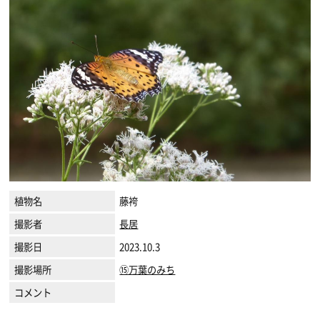
植物名
藤袴
撮影者
長居
撮影日
2023.10.3
撮影場所
⑮万葉のみち
コメント