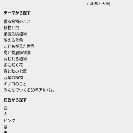
㉛(島と大池)
テーマから探す
香る植物のこと
植物と虫
絶滅危惧植物
映える景色
こどもが見た世界
鳥と長居植物園
ねじれる植物
冬に咲く花
春と秋の七草
万葉の植物
キノコのこと
みんなでつくる50年アルバム
花色から探す
白
赤
ピンク
紫
青