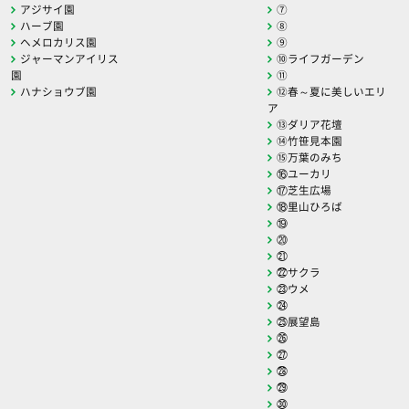
アジサイ園
⑦
ハーブ園
⑧
ヘメロカリス園
⑨
ジャーマンアイリス
⑩ライフガーデン
園
⑪
ハナショウブ園
⑫春～夏に美しいエリ
ア
⑬ダリア花壇
⑭竹笹見本園
⑮万葉のみち
⑯ユーカリ
⑰芝生広場
⑱里山ひろば
⑲
⑳
㉑
㉒サクラ
㉓ウメ
㉔
㉕展望島
㉖
㉗
㉘
㉙
㉚