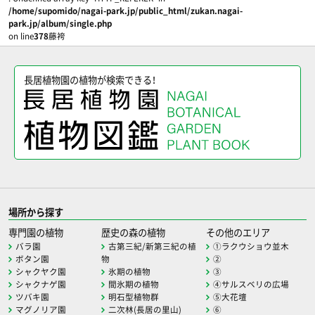
/home/supomido/nagai-park.jp/public_html/zukan.nagai-
park.jp/album/single.php
on line
378
藤袴
長居植物園の植物が検索できる！
場所から探す
専門園の植物
歴史の森の植物
その他のエリア
バラ園
古第三紀/新第三紀の植
①ラクウショウ並木
ボタン園
物
②
シャクヤク園
氷期の植物
③
シャクナゲ園
間氷期の植物
④サルスベリの広場
ツバキ園
明石型植物群
⑤大花壇
マグノリア園
二次林(長居の里山)
⑥