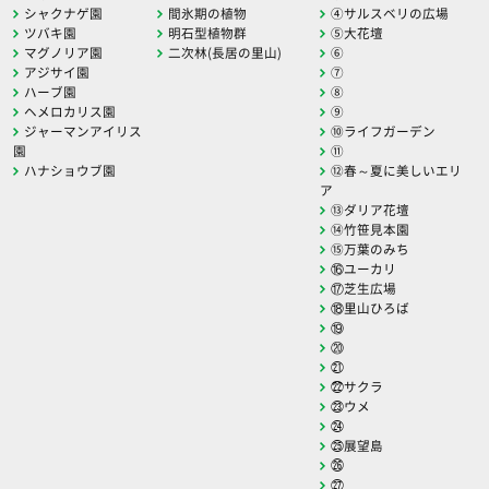
シャクナゲ園
間氷期の植物
④サルスベリの広場
ツバキ園
明石型植物群
⑤大花壇
マグノリア園
二次林(長居の里山)
⑥
アジサイ園
⑦
ハーブ園
⑧
ヘメロカリス園
⑨
ジャーマンアイリス
⑩ライフガーデン
園
⑪
ハナショウブ園
⑫春～夏に美しいエリ
ア
⑬ダリア花壇
⑭竹笹見本園
⑮万葉のみち
⑯ユーカリ
⑰芝生広場
⑱里山ひろば
⑲
⑳
㉑
㉒サクラ
㉓ウメ
㉔
㉕展望島
㉖
㉗