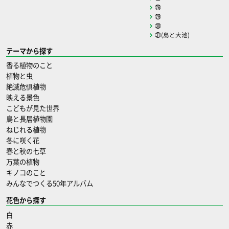
㉘
㉙
㉚
㉛(島と大池)
テーマから探す
香る植物のこと
植物と虫
絶滅危惧植物
映える景色
こどもが見た世界
鳥と長居植物園
ねじれる植物
冬に咲く花
春と秋の七草
万葉の植物
キノコのこと
みんなでつくる50年アルバム
花色から探す
白
赤