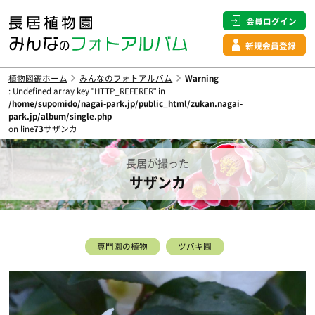
会員ログイン
新規会員登録
植物図鑑ホーム
みんなのフォトアルバム
Warning
: Undefined array key "HTTP_REFERER" in
/home/supomido/nagai-park.jp/public_html/zukan.nagai-
park.jp/album/single.php
on line
73
サザンカ
長居が撮った
サザンカ
専門園の植物
ツバキ園