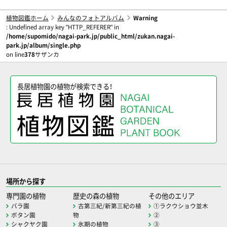
植物図鑑ホーム
みんなのフォトアルバム
Warning
: Undefined array key "HTTP_REFERER" in
/home/supomido/nagai-park.jp/public_html/zukan.nagai-
park.jp/album/single.php
on line
378
サザンカ
長居植物園の植物が検索できる！
場所から探す
専門園の植物
歴史の森の植物
その他のエリア
バラ園
古第三紀/新第三紀の植
①ラクウショウ並木
ボタン園
物
②
シャクヤク園
氷期の植物
③