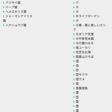
アジサイ園
⑦
ハーブ園
⑧
ヘメロカリス園
⑨
ジャーマンアイリス
⑩ライフガーデン
園
⑪
ハナショウブ園
⑫春～夏に美しいエリ
ア
⑬ダリア花壇
⑭竹笹見本園
⑮万葉のみち
⑯ユーカリ
⑰芝生広場
⑱里山ひろば
⑲
⑳
㉑
㉒サクラ
㉓ウメ
㉔
㉕展望島
㉖
㉗
㉘
㉙
㉚