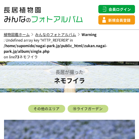
会員ログイン
新規会員登録
植物図鑑ホーム
みんなのフォトアルバム
Warning
: Undefined array key "HTTP_REFERER" in
/home/supomido/nagai-park.jp/public_html/zukan.nagai-
park.jp/album/single.php
on line
73
ネモフイラ
長居が撮った
ネモフイラ
その他のエリア
⑩ライフガーデン