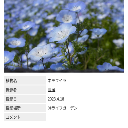
植物名
ネモフイラ
撮影者
長居
撮影日
2023.4.18
撮影場所
⑩ライフガーデン
コメント