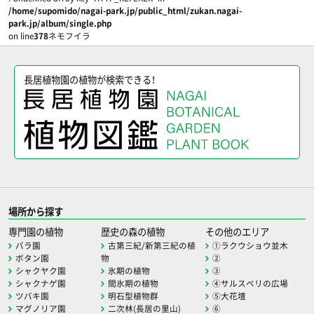
/home/supomido/nagai-park.jp/public_html/zukan.nagai-
park.jp/album/single.php
on line
378
ネモフイラ
長居植物園の植物が検索できる！
場所から探す
専門園の植物
歴史の森の植物
その他のエリア
バラ園
古第三紀/新第三紀の植
①ラクウショウ並木
ボタン園
物
②
シャクヤク園
氷期の植物
③
シャクナゲ園
間氷期の植物
④サルスベリの広場
ツバキ園
明石型植物群
⑤大花壇
マグノリア園
二次林(長居の里山)
⑥