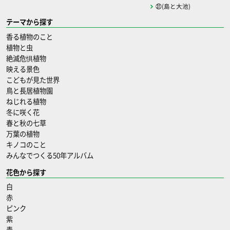
㉛(島と大池)
テーマから探す
香る植物のこと
植物と虫
絶滅危惧植物
映える景色
こどもが見た世界
鳥と長居植物園
ねじれる植物
冬に咲く花
春と秋の七草
万葉の植物
キノコのこと
みんなでつくる50年アルバム
花色から探す
白
赤
ピンク
紫
青