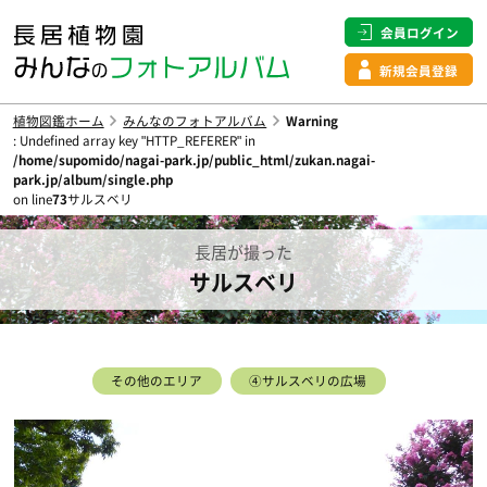
会員ログイン
新規会員登録
植物図鑑ホーム
みんなのフォトアルバム
Warning
: Undefined array key "HTTP_REFERER" in
/home/supomido/nagai-park.jp/public_html/zukan.nagai-
park.jp/album/single.php
on line
73
サルスベリ
長居が撮った
サルスベリ
その他のエリア
④サルスベリの広場