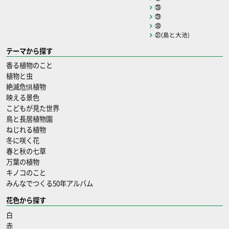
㉘
㉙
㉚
㉛(島と大池)
テーマから探す
香る植物のこと
植物と虫
絶滅危惧植物
映える景色
こどもが見た世界
鳥と長居植物園
ねじれる植物
冬に咲く花
春と秋の七草
万葉の植物
キノコのこと
みんなでつくる50年アルバム
花色から探す
白
赤