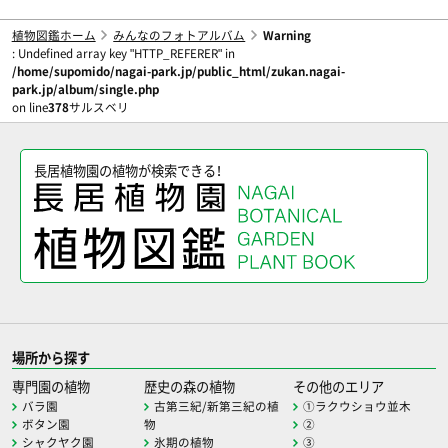
植物図鑑ホーム
みんなのフォトアルバム
Warning
: Undefined array key "HTTP_REFERER" in
/home/supomido/nagai-park.jp/public_html/zukan.nagai-
park.jp/album/single.php
on line
378
サルスベリ
長居植物園の植物が検索できる！
場所から探す
専門園の植物
歴史の森の植物
その他のエリア
バラ園
古第三紀/新第三紀の植
①ラクウショウ並木
ボタン園
物
②
シャクヤク園
氷期の植物
③