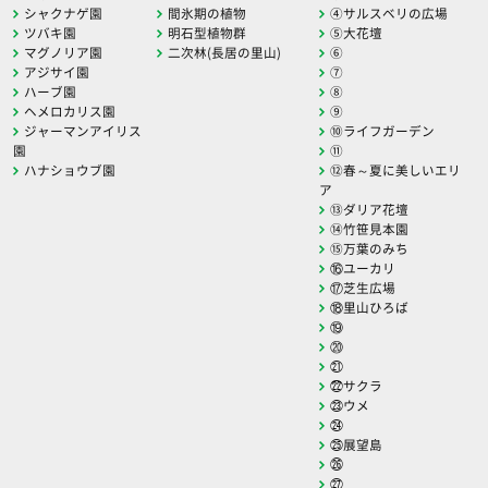
シャクナゲ園
間氷期の植物
④サルスベリの広場
ツバキ園
明石型植物群
⑤大花壇
マグノリア園
二次林(長居の里山)
⑥
アジサイ園
⑦
ハーブ園
⑧
ヘメロカリス園
⑨
ジャーマンアイリス
⑩ライフガーデン
園
⑪
ハナショウブ園
⑫春～夏に美しいエリ
ア
⑬ダリア花壇
⑭竹笹見本園
⑮万葉のみち
⑯ユーカリ
⑰芝生広場
⑱里山ひろば
⑲
⑳
㉑
㉒サクラ
㉓ウメ
㉔
㉕展望島
㉖
㉗