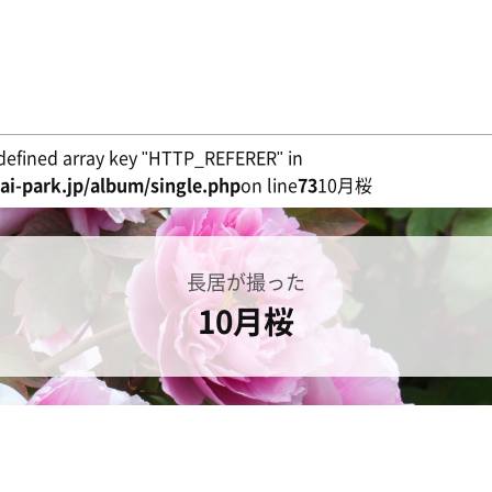
defined array key "HTTP_REFERER" in
i-park.jp/album/single.php
on line
73
10月桜
長居が撮った
10月桜