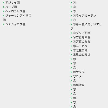
アジサイ園
⑦
ハーブ園
⑧
ヘメロカリス園
⑨
ジャーマンアイリス
⑩ライフガーデン
園
⑪
ハナショウブ園
⑫春～夏に美しいエリ
ア
⑬ダリア花壇
⑭竹笹見本園
⑮万葉のみち
⑯ユーカリ
⑰芝生広場
⑱里山ひろば
⑲
⑳
㉑
㉒サクラ
㉓ウメ
㉔
㉕展望島
㉖
㉗
㉘
㉙
㉚