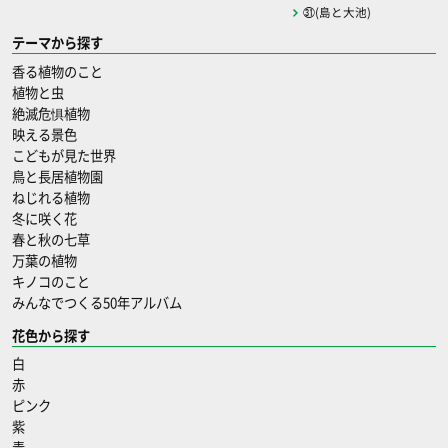
㉛(島と大池)
テーマから探す
香る植物のこと
植物と虫
絶滅危惧植物
映える景色
こどもが見た世界
鳥と長居植物園
ねじれる植物
冬に咲く花
春と秋の七草
万葉の植物
キノコのこと
みんなでつくる50年アルバム
花色から探す
白
赤
ピンク
紫
青