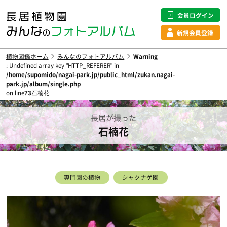
会員ログイン
新規会員登録
植物図鑑ホーム
みんなのフォトアルバム
Warning
: Undefined array key "HTTP_REFERER" in
/home/supomido/nagai-park.jp/public_html/zukan.nagai-
park.jp/album/single.php
on line
73
石楠花
長居が撮った
石楠花
専門園の植物
シャクナゲ園