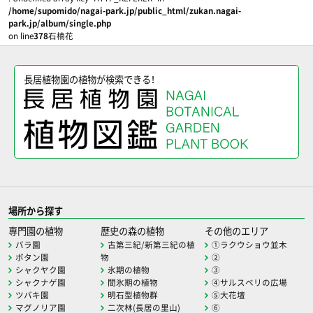
/home/supomido/nagai-park.jp/public_html/zukan.nagai-
park.jp/album/single.php
on line
378
石楠花
長居植物園の植物が検索できる！
場所から探す
専門園の植物
歴史の森の植物
その他のエリア
バラ園
古第三紀/新第三紀の植
①ラクウショウ並木
ボタン園
物
②
シャクヤク園
氷期の植物
③
シャクナゲ園
間氷期の植物
④サルスベリの広場
ツバキ園
明石型植物群
⑤大花壇
マグノリア園
二次林(長居の里山)
⑥