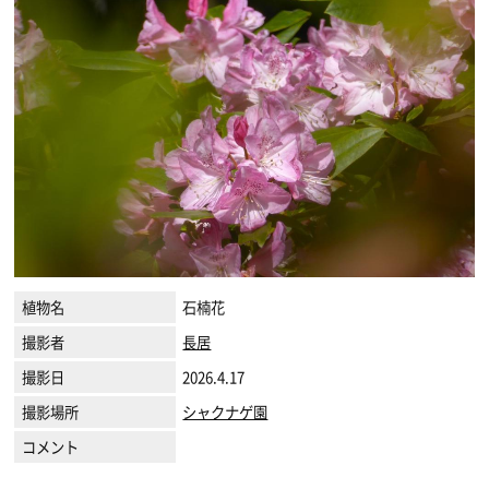
植物名
石楠花
撮影者
長居
撮影日
2026.4.17
撮影場所
シャクナゲ園
コメント