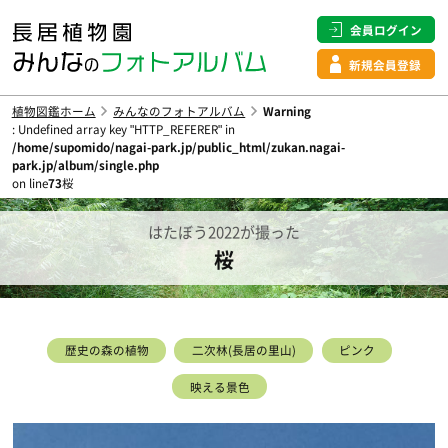
会員ログイン
新規会員登録
植物図鑑ホーム
みんなのフォトアルバム
Warning
: Undefined array key "HTTP_REFERER" in
/home/supomido/nagai-park.jp/public_html/zukan.nagai-
park.jp/album/single.php
on line
73
桜
はたぼう2022が撮った
桜
歴史の森の植物
二次林(長居の里山)
ピンク
映える景色