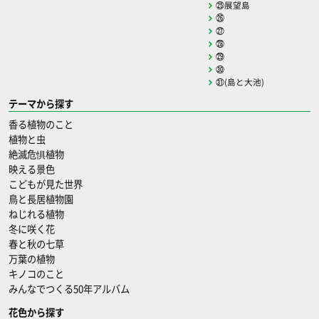
㉕展望島
㉖
㉗
㉘
㉙
㉚
㉛(島と大池)
テーマから探す
香る植物のこと
植物と虫
絶滅危惧植物
映える景色
こどもが見た世界
鳥と長居植物園
ねじれる植物
冬に咲く花
春と秋の七草
万葉の植物
キノコのこと
みんなでつくる50年アルバム
花色から探す