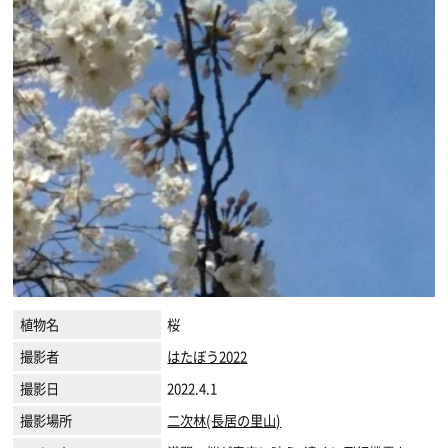
植物名
桜
撮影者
はたぼう2022
撮影日
2022.4.1
撮影場所
二次林(長居の里山)