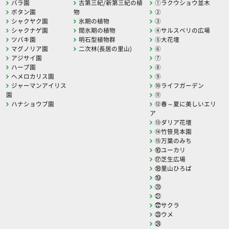
バラ園
古第三紀/新第三紀の植
①ラクウショウ並木
ボタン園
物
②
シャクヤク園
氷期の植物
③
シャクナゲ園
間氷期の植物
④サルスベリの広場
ツバキ園
明石型植物群
⑤大花壇
マグノリア園
二次林(長居の里山)
⑥
アジサイ園
⑦
ハーブ園
⑧
ヘメロカリス園
⑨
ジャーマンアイリス
⑩ライフガーデン
園
⑪
ハナショウブ園
⑫春～夏に美しいエリ
ア
⑬ダリア花壇
⑭竹笹見本園
⑮万葉のみち
⑯ユーカリ
⑰芝生広場
⑱里山ひろば
⑲
⑳
㉑
㉒サクラ
㉓ウメ
㉔