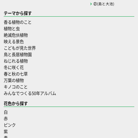
㉛(島と大池)
テーマから探す
香る植物のこと
植物と虫
絶滅危惧植物
映える景色
こどもが見た世界
鳥と長居植物園
ねじれる植物
冬に咲く花
春と秋の七草
万葉の植物
キノコのこと
みんなでつくる50年アルバム
花色から探す
白
赤
ピンク
紫
青