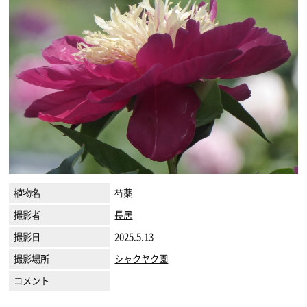
植物名
芍薬
撮影者
長居
撮影日
2025.5.13
撮影場所
シャクヤク園
コメント