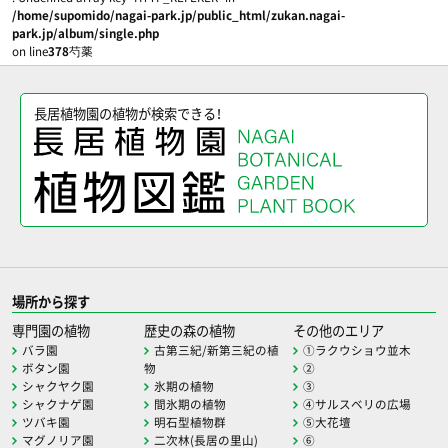
/home/supomido/nagai-park.jp/public_html/zukan.nagai-
park.jp/album/single.php
on line
378
芍薬
長居植物園の植物が検索できる！
場所から探す
専門園の植物
歴史の森の植物
その他のエリア
バラ園
古第三紀/新第三紀の植
①ラクウショウ並木
ボタン園
物
②
シャクヤク園
氷期の植物
③
シャクナゲ園
間氷期の植物
④サルスベリの広場
ツバキ園
明石型植物群
⑤大花壇
マグノリア園
二次林(長居の里山)
⑥