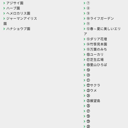
アジサイ園
⑦
ハーブ園
⑧
ヘメロカリス園
⑨
ジャーマンアイリス
⑩ライフガーデン
園
⑪
ハナショウブ園
⑫春～夏に美しいエリ
ア
⑬ダリア花壇
⑭竹笹見本園
⑮万葉のみち
⑯ユーカリ
⑰芝生広場
⑱里山ひろば
⑲
⑳
㉑
㉒サクラ
㉓ウメ
㉔
㉕展望島
㉖
㉗
㉘
㉙
㉚