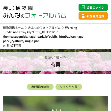
会員ログイン
新規会員登録
植物図鑑ホーム
みんなのフォトアルバム
Warning
: Undefined array key "HTTP_REFERER" in
/home/supomido/nagai-park.jp/public_html/zukan.nagai-
park.jp/album/single.php
on line
73
芍薬
長居が撮った
芍薬
専門園の植物
シャクヤク園