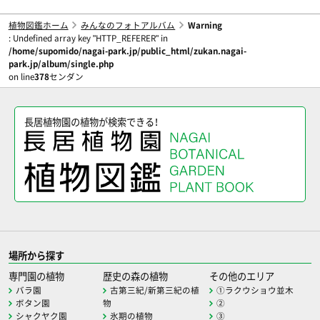
植物図鑑ホーム
みんなのフォトアルバム
Warning
: Undefined array key "HTTP_REFERER" in
/home/supomido/nagai-park.jp/public_html/zukan.nagai-
park.jp/album/single.php
on line
378
センダン
長居植物園の植物が検索できる！
場所から探す
専門園の植物
歴史の森の植物
その他のエリア
バラ園
古第三紀/新第三紀の植
①ラクウショウ並木
ボタン園
物
②
シャクヤク園
氷期の植物
③