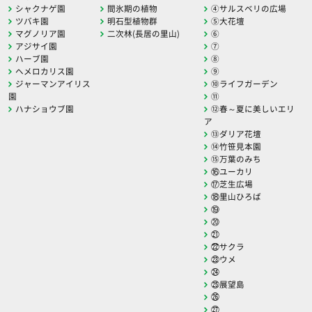
シャクナゲ園
間氷期の植物
④サルスベリの広場
ツバキ園
明石型植物群
⑤大花壇
マグノリア園
二次林(長居の里山)
⑥
アジサイ園
⑦
ハーブ園
⑧
ヘメロカリス園
⑨
ジャーマンアイリス
⑩ライフガーデン
園
⑪
ハナショウブ園
⑫春～夏に美しいエリ
ア
⑬ダリア花壇
⑭竹笹見本園
⑮万葉のみち
⑯ユーカリ
⑰芝生広場
⑱里山ひろば
⑲
⑳
㉑
㉒サクラ
㉓ウメ
㉔
㉕展望島
㉖
㉗