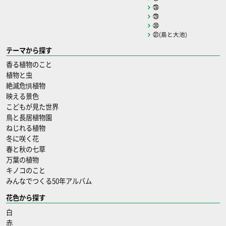
㉘
㉙
㉚
㉛(島と大池)
テーマから探す
香る植物のこと
植物と虫
絶滅危惧植物
映える景色
こどもが見た世界
鳥と長居植物園
ねじれる植物
冬に咲く花
春と秋の七草
万葉の植物
キノコのこと
みんなでつくる50年アルバム
花色から探す
白
赤