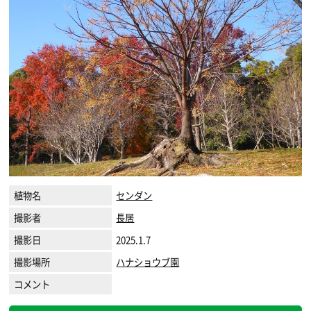
植物名
センダン
撮影者
長居
撮影日
2025.1.7
撮影場所
ハナショウブ園
コメント