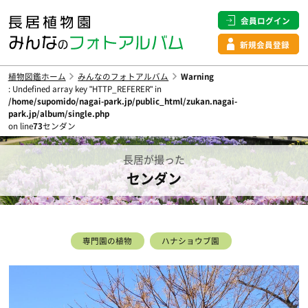
会員ログイン
新規会員登録
植物図鑑ホーム
みんなのフォトアルバム
Warning
: Undefined array key "HTTP_REFERER" in
/home/supomido/nagai-park.jp/public_html/zukan.nagai-
park.jp/album/single.php
on line
73
センダン
長居が撮った
センダン
専門園の植物
ハナショウブ園