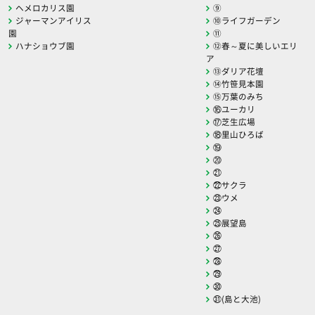
ヘメロカリス園
⑨
ジャーマンアイリス
⑩ライフガーデン
園
⑪
ハナショウブ園
⑫春～夏に美しいエリ
ア
⑬ダリア花壇
⑭竹笹見本園
⑮万葉のみち
⑯ユーカリ
⑰芝生広場
⑱里山ひろば
⑲
⑳
㉑
㉒サクラ
㉓ウメ
㉔
㉕展望島
㉖
㉗
㉘
㉙
㉚
㉛(島と大池)