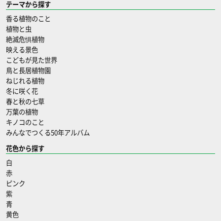
テーマから探す
香る植物のこと
植物と虫
絶滅危惧植物
映える景色
こどもが見た世界
鳥と長居植物園
ねじれる植物
冬に咲く花
春と秋の七草
万葉の植物
キノコのこと
みんなでつくる50年アルバム
花色から探す
白
赤
ピンク
紫
青
黄色