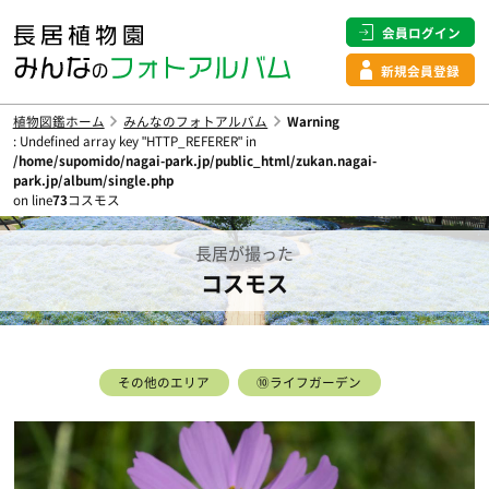
会員ログイン
新規会員登録
植物図鑑ホーム
みんなのフォトアルバム
Warning
: Undefined array key "HTTP_REFERER" in
/home/supomido/nagai-park.jp/public_html/zukan.nagai-
park.jp/album/single.php
on line
73
コスモス
長居が撮った
コスモス
その他のエリア
⑩ライフガーデン