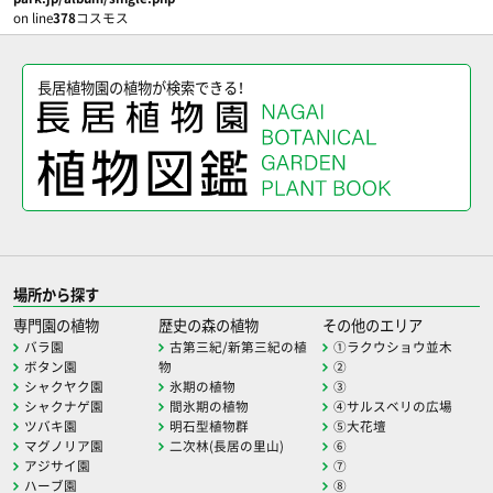
on line
378
コスモス
長居植物園の植物が検索できる！
場所から探す
専門園の植物
歴史の森の植物
その他のエリア
バラ園
古第三紀/新第三紀の植
①ラクウショウ並木
ボタン園
物
②
シャクヤク園
氷期の植物
③
シャクナゲ園
間氷期の植物
④サルスベリの広場
ツバキ園
明石型植物群
⑤大花壇
マグノリア園
二次林(長居の里山)
⑥
アジサイ園
⑦
ハーブ園
⑧