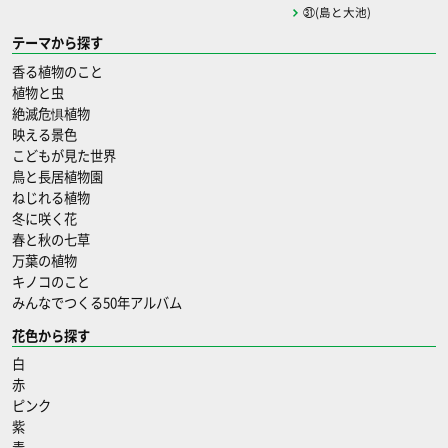
㉛(島と大池)
テーマから探す
香る植物のこと
植物と虫
絶滅危惧植物
映える景色
こどもが見た世界
鳥と長居植物園
ねじれる植物
冬に咲く花
春と秋の七草
万葉の植物
キノコのこと
みんなでつくる50年アルバム
花色から探す
白
赤
ピンク
紫
青