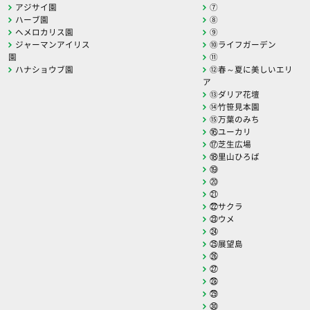
アジサイ園
⑦
ハーブ園
⑧
ヘメロカリス園
⑨
ジャーマンアイリス
⑩ライフガーデン
園
⑪
ハナショウブ園
⑫春～夏に美しいエリ
ア
⑬ダリア花壇
⑭竹笹見本園
⑮万葉のみち
⑯ユーカリ
⑰芝生広場
⑱里山ひろば
⑲
⑳
㉑
㉒サクラ
㉓ウメ
㉔
㉕展望島
㉖
㉗
㉘
㉙
㉚