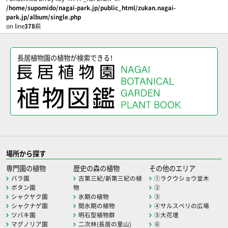
/home/supomido/nagai-park.jp/public_html/zukan.nagai-
park.jp/album/single.php
on line
378
萩
長居植物園の植物が検索できる！
場所から探す
専門園の植物
歴史の森の植物
その他のエリア
バラ園
古第三紀/新第三紀の植
①ラクウショウ並木
ボタン園
物
②
シャクヤク園
氷期の植物
③
シャクナゲ園
間氷期の植物
④サルスベリの広場
ツバキ園
明石型植物群
⑤大花壇
マグノリア園
二次林(長居の里山)
⑥