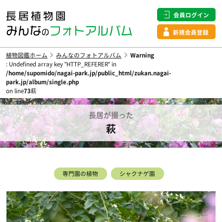
会員ログイン
新規会員登録
植物図鑑ホーム
みんなのフォトアルバム
Warning
: Undefined array key "HTTP_REFERER" in
/home/supomido/nagai-park.jp/public_html/zukan.nagai-
park.jp/album/single.php
on line
73
萩
長居が撮った
萩
専門園の植物
シャクナゲ園