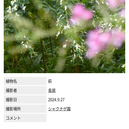
植物名
萩
撮影者
長居
撮影日
2024.9.27
撮影場所
シャクナゲ園
コメント