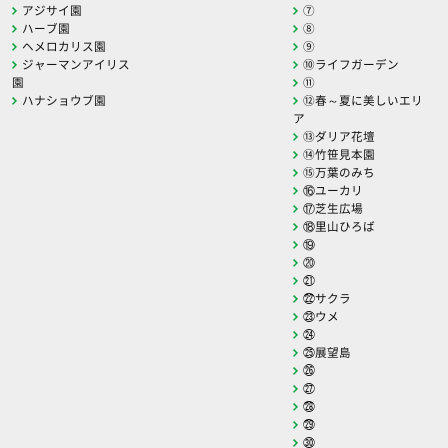
アジサイ園
⑦
ハーブ園
⑧
ヘメロカリス園
⑨
ジャーマンアイリス
⑩ライフガーデン
園
⑪
ハナショウブ園
⑫春～夏に美しいエリ
ア
⑬ダリア花壇
⑭竹笹見本園
⑮万葉のみち
⑯ユーカリ
⑰芝生広場
⑱里山ひろば
⑲
⑳
㉑
㉒サクラ
㉓ウメ
㉔
㉕展望島
㉖
㉗
㉘
㉙
㉚