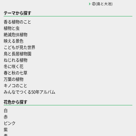
㉛(島と大池)
テーマから探す
香る植物のこと
植物と虫
絶滅危惧植物
映える景色
こどもが見た世界
鳥と長居植物園
ねじれる植物
冬に咲く花
春と秋の七草
万葉の植物
キノコのこと
みんなでつくる50年アルバム
花色から探す
白
赤
ピンク
紫
青