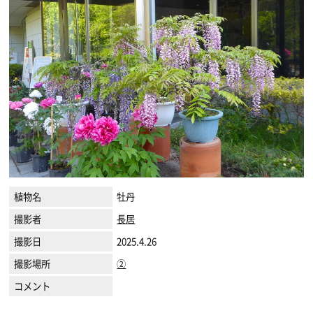
植物名
牡丹
撮影者
長居
撮影日
2025.4.26
撮影場所
②
コメント