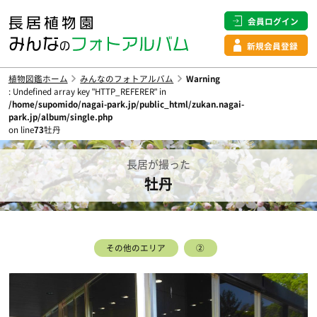
会員ログイン
新規会員登録
植物図鑑ホーム
みんなのフォトアルバム
Warning
: Undefined array key "HTTP_REFERER" in
/home/supomido/nagai-park.jp/public_html/zukan.nagai-
park.jp/album/single.php
on line
73
牡丹
長居が撮った
牡丹
その他のエリア
②