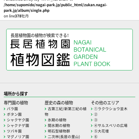
/home/supomido/nagai-park.jp/public_html/zukan.nagai-
park.jp/album/single.php
on line
378
牡丹
長居植物園の植物が検索できる！
場所から探す
専門園の植物
歴史の森の植物
その他のエリア
バラ園
古第三紀/新第三紀の植
①ラクウショウ並木
ボタン園
物
②
シャクヤク園
氷期の植物
③
シャクナゲ園
間氷期の植物
④サルスベリの広場
ツバキ園
明石型植物群
⑤大花壇
マグノリア園
二次林(長居の里山)
⑥