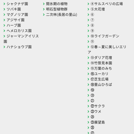
シャクナゲ園
間氷期の植物
④サルスベリの広場
ツバキ園
明石型植物群
⑤大花壇
マグノリア園
二次林(長居の里山)
⑥
アジサイ園
⑦
ハーブ園
⑧
ヘメロカリス園
⑨
ジャーマンアイリス
⑩ライフガーデン
園
⑪
ハナショウブ園
⑫春～夏に美しいエリ
ア
⑬ダリア花壇
⑭竹笹見本園
⑮万葉のみち
⑯ユーカリ
⑰芝生広場
⑱里山ひろば
⑲
⑳
㉑
㉒サクラ
㉓ウメ
㉔
㉕展望島
㉖
㉗