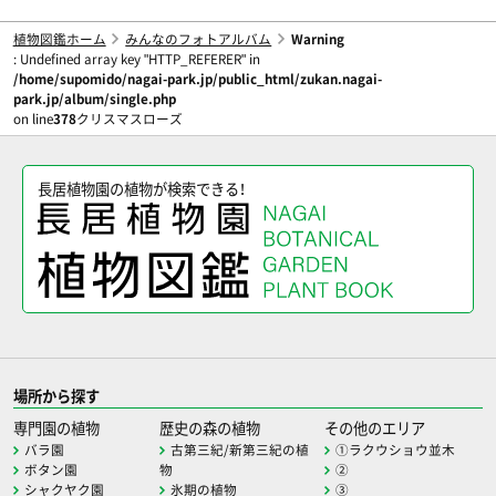
植物図鑑ホーム
みんなのフォトアルバム
Warning
: Undefined array key "HTTP_REFERER" in
/home/supomido/nagai-park.jp/public_html/zukan.nagai-
park.jp/album/single.php
on line
378
クリスマスローズ
長居植物園の植物が検索できる！
場所から探す
専門園の植物
歴史の森の植物
その他のエリア
バラ園
古第三紀/新第三紀の植
①ラクウショウ並木
ボタン園
物
②
シャクヤク園
氷期の植物
③