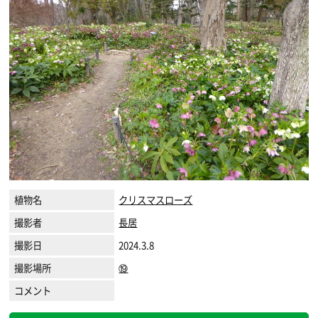
植物名
クリスマスローズ
撮影者
長居
撮影日
2024.3.8
撮影場所
⑲
コメント