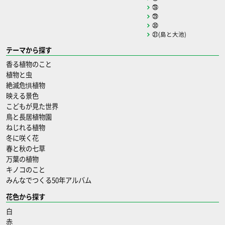
㉘
㉙
㉚
㉛(島と大池)
テーマから探す
香る植物のこと
植物と虫
絶滅危惧植物
映える景色
こどもが見た世界
鳥と長居植物園
ねじれる植物
冬に咲く花
春と秋の七草
万葉の植物
キノコのこと
みんなでつくる50年アルバム
花色から探す
白
赤