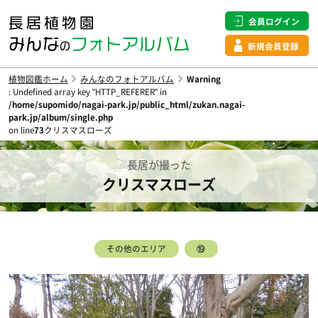
会員ログイン
新規会員登録
植物図鑑ホーム
みんなのフォトアルバム
Warning
: Undefined array key "HTTP_REFERER" in
/home/supomido/nagai-park.jp/public_html/zukan.nagai-
park.jp/album/single.php
on line
73
クリスマスローズ
長居が撮った
クリスマスローズ
その他のエリア
⑲