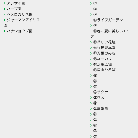
アジサイ園
⑦
ハーブ園
⑧
ヘメロカリス園
⑨
ジャーマンアイリス
⑩ライフガーデン
園
⑪
ハナショウブ園
⑫春～夏に美しいエリ
ア
⑬ダリア花壇
⑭竹笹見本園
⑮万葉のみち
⑯ユーカリ
⑰芝生広場
⑱里山ひろば
⑲
⑳
㉑
㉒サクラ
㉓ウメ
㉔
㉕展望島
㉖
㉗
㉘
㉙
㉚