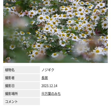
植物名
ノジギク
撮影者
長居
撮影日
2023.12.14
撮影場所
⑮万葉のみち
コメント