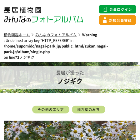
会員ログイン
新規会員登録
植物図鑑ホーム
みんなのフォトアルバム
Warning
: Undefined array key "HTTP_REFERER" in
/home/supomido/nagai-park.jp/public_html/zukan.nagai-
park.jp/album/single.php
on line
73
ノジギク
長居が撮った
ノジギク
その他のエリア
⑮万葉のみち