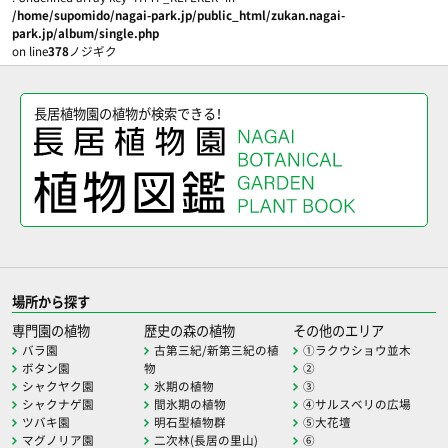
/home/supomido/nagai-park.jp/public_html/zukan.nagai-
park.jp/album/single.php
on line
378
ノジギク
長居植物園の植物が検索できる！
場所から探す
専門園の植物
歴史の森の植物
その他のエリア
バラ園
古第三紀/新第三紀の植
①ラクウショウ並木
ボタン園
物
②
シャクヤク園
氷期の植物
③
シャクナゲ園
間氷期の植物
④サルスベリの広場
ツバキ園
明石型植物群
⑤大花壇
マグノリア園
二次林(長居の里山)
⑥