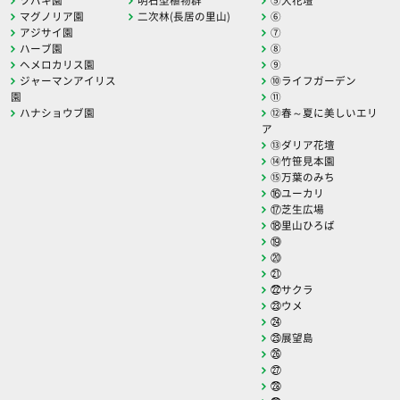
マグノリア園
二次林(長居の里山)
⑥
アジサイ園
⑦
ハーブ園
⑧
ヘメロカリス園
⑨
ジャーマンアイリス
⑩ライフガーデン
園
⑪
ハナショウブ園
⑫春～夏に美しいエリ
ア
⑬ダリア花壇
⑭竹笹見本園
⑮万葉のみち
⑯ユーカリ
⑰芝生広場
⑱里山ひろば
⑲
⑳
㉑
㉒サクラ
㉓ウメ
㉔
㉕展望島
㉖
㉗
㉘