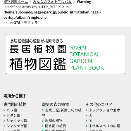
植物図鑑ホーム
みんなのフォトアルバム
Warning
: Undefined array key "HTTP_REFERER" in
/home/supomido/nagai-park.jp/public_html/zukan.nagai-
park.jp/album/single.php
on line
378
ネモフィラ
長居植物園の植物が検索できる！
場所から探す
専門園の植物
歴史の森の植物
その他のエリア
バラ園
古第三紀/新第三紀の植
①ラクウショウ並木
ボタン園
物
②
シャクヤク園
氷期の植物
③
シャクナゲ園
間氷期の植物
④サルスベリの広場
ツバキ園
明石型植物群
⑤大花壇