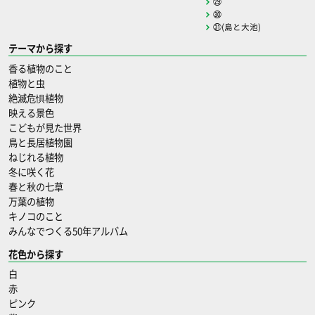
㉙
㉚
㉛(島と大池)
テーマから探す
香る植物のこと
植物と虫
絶滅危惧植物
映える景色
こどもが見た世界
鳥と長居植物園
ねじれる植物
冬に咲く花
春と秋の七草
万葉の植物
キノコのこと
みんなでつくる50年アルバム
花色から探す
白
赤
ピンク