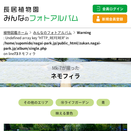
会員ログイン
新規会員登録
植物図鑑ホーム
みんなのフォトアルバム
Warning
: Undefined array key "HTTP_REFERER" in
/home/supomido/nagai-park.jp/public_html/zukan.nagai-
park.jp/album/single.php
on line
73
ネモフィラ
Mk-7が撮った
ネモフィラ
その他のエリア
⑩ライフガーデン
青
映える景色