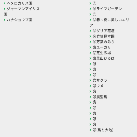
ヘメロカリス園
⑨
ジャーマンアイリス
⑩ライフガーデン
園
⑪
ハナショウブ園
⑫春～夏に美しいエリ
ア
⑬ダリア花壇
⑭竹笹見本園
⑮万葉のみち
⑯ユーカリ
⑰芝生広場
⑱里山ひろば
⑲
⑳
㉑
㉒サクラ
㉓ウメ
㉔
㉕展望島
㉖
㉗
㉘
㉙
㉚
㉛(島と大池)