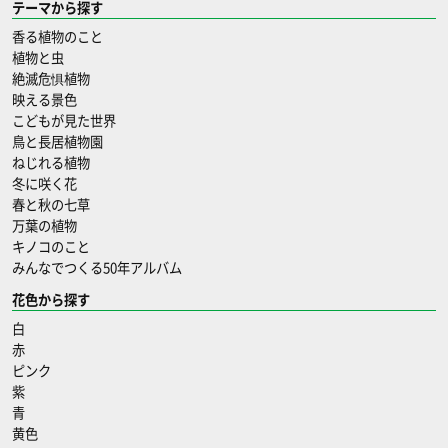
テーマから探す
香る植物のこと
植物と虫
絶滅危惧植物
映える景色
こどもが見た世界
鳥と長居植物園
ねじれる植物
冬に咲く花
春と秋の七草
万葉の植物
キノコのこと
みんなでつくる50年アルバム
花色から探す
白
赤
ピンク
紫
青
黄色