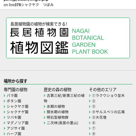
on line
378
シャクヤク つぼみ
長居植物園の植物が検索できる！
場所から探す
専門園の植物
歴史の森の植物
その他のエリア
バラ園
古第三紀/新第三紀の植
①ラクウショウ並木
ボタン園
物
②
シャクヤク園
氷期の植物
③
シャクナゲ園
間氷期の植物
④サルスベリの広場
ツバキ園
明石型植物群
⑤大花壇
マグノリア園
二次林(長居の里山)
⑥
アジサイ園
⑦
ハーブ園
⑧