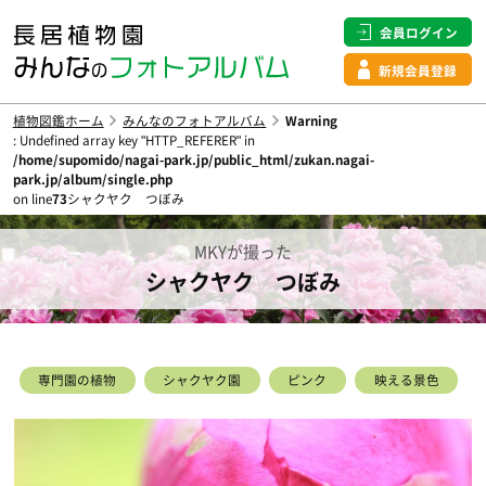
会員ログイン
新規会員登録
植物図鑑ホーム
みんなのフォトアルバム
Warning
: Undefined array key "HTTP_REFERER" in
/home/supomido/nagai-park.jp/public_html/zukan.nagai-
park.jp/album/single.php
on line
73
シャクヤク つぼみ
MKYが撮った
シャクヤク つぼみ
専門園の植物
シャクヤク園
ピンク
映える景色