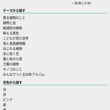
㉛(島と大池)
テーマから探す
香る植物のこと
植物と虫
絶滅危惧植物
映える景色
こどもが見た世界
鳥と長居植物園
ねじれる植物
冬に咲く花
春と秋の七草
万葉の植物
キノコのこと
みんなでつくる50年アルバム
花色から探す
白
赤
ピンク
紫
青