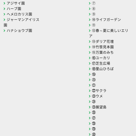
アジサイ園
⑦
ハーブ園
⑧
ヘメロカリス園
⑨
ジャーマンアイリス
⑩ライフガーデン
園
⑪
ハナショウブ園
⑫春～夏に美しいエリ
ア
⑬ダリア花壇
⑭竹笹見本園
⑮万葉のみち
⑯ユーカリ
⑰芝生広場
⑱里山ひろば
⑲
⑳
㉑
㉒サクラ
㉓ウメ
㉔
㉕展望島
㉖
㉗
㉘
㉙
㉚