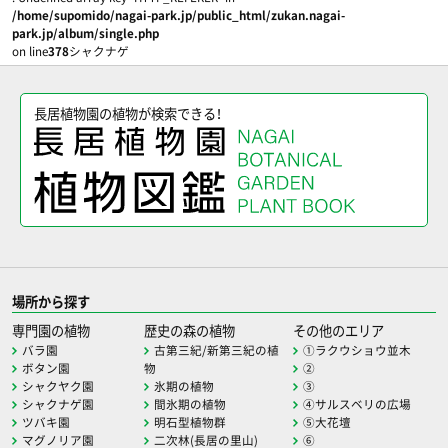
/home/supomido/nagai-park.jp/public_html/zukan.nagai-
park.jp/album/single.php
on line
378
シャクナゲ
長居植物園の植物が検索できる！
場所から探す
専門園の植物
歴史の森の植物
その他のエリア
バラ園
古第三紀/新第三紀の植
①ラクウショウ並木
ボタン園
物
②
シャクヤク園
氷期の植物
③
シャクナゲ園
間氷期の植物
④サルスベリの広場
ツバキ園
明石型植物群
⑤大花壇
マグノリア園
二次林(長居の里山)
⑥