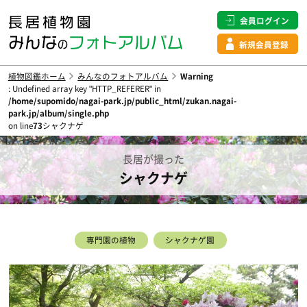
会員ログイン
新規会員登録
植物図鑑ホーム
みんなのフォトアルバム
Warning
: Undefined array key "HTTP_REFERER" in
/home/supomido/nagai-park.jp/public_html/zukan.nagai-
park.jp/album/single.php
on line
73
シャクナゲ
長居が撮った
シャクナゲ
専門園の植物
シャクナゲ園