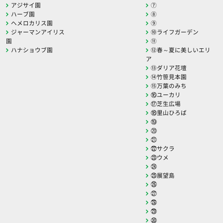
アジサイ園
⑦
ハーブ園
⑧
ヘメロカリス園
⑨
ジャーマンアイリス
⑩ライフガーデン
園
⑪
ハナショウブ園
⑫春～夏に美しいエリ
ア
⑬ダリア花壇
⑭竹笹見本園
⑮万葉のみち
⑯ユーカリ
⑰芝生広場
⑱里山ひろば
⑲
⑳
㉑
㉒サクラ
㉓ウメ
㉔
㉕展望島
㉖
㉗
㉘
㉙
㉚