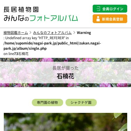
会員ログイン
新規会員登録
植物図鑑ホーム
みんなのフォトアルバム
Warning
: Undefined array key "HTTP_REFERER" in
/home/supomido/nagai-park.jp/public_html/zukan.nagai-
park.jp/album/single.php
on line
73
石楠花
長居が撮った
石楠花
専門園の植物
シャクナゲ園