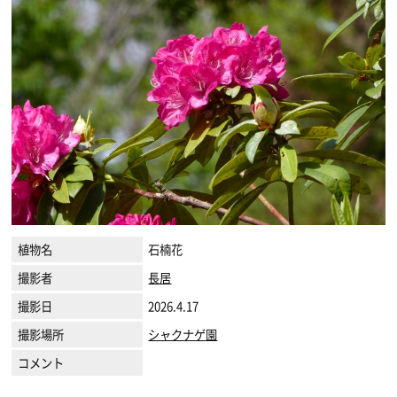
植物名
石楠花
撮影者
長居
撮影日
2026.4.17
撮影場所
シャクナゲ園
コメント