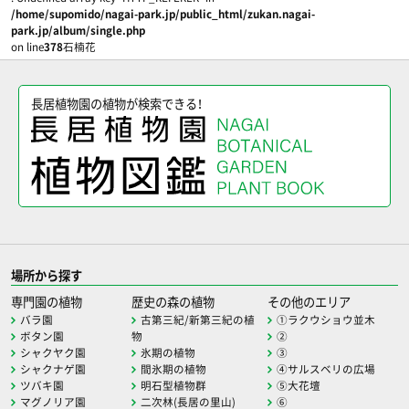
/home/supomido/nagai-park.jp/public_html/zukan.nagai-
park.jp/album/single.php
on line
378
石楠花
長居植物園の植物が検索できる！
場所から探す
専門園の植物
歴史の森の植物
その他のエリア
バラ園
古第三紀/新第三紀の植
①ラクウショウ並木
ボタン園
物
②
シャクヤク園
氷期の植物
③
シャクナゲ園
間氷期の植物
④サルスベリの広場
ツバキ園
明石型植物群
⑤大花壇
マグノリア園
二次林(長居の里山)
⑥