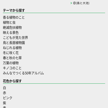
㉛(島と大池)
テーマから探す
香る植物のこと
植物と虫
絶滅危惧植物
映える景色
こどもが見た世界
鳥と長居植物園
ねじれる植物
冬に咲く花
春と秋の七草
万葉の植物
キノコのこと
みんなでつくる50年アルバム
花色から探す
白
赤
ピンク
紫
青