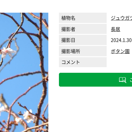
植物名
ジュウガ
撮影者
長居
撮影日
2024.1.30
撮影場所
ボタン園
コメント