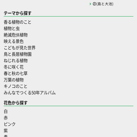
㉛(島と大池)
テーマから探す
香る植物のこと
植物と虫
絶滅危惧植物
映える景色
こどもが見た世界
鳥と長居植物園
ねじれる植物
冬に咲く花
春と秋の七草
万葉の植物
キノコのこと
みんなでつくる50年アルバム
花色から探す
白
赤
ピンク
紫
青