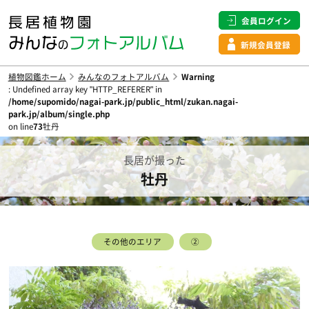
会員ログイン
新規会員登録
植物図鑑ホーム
みんなのフォトアルバム
Warning
: Undefined array key "HTTP_REFERER" in
/home/supomido/nagai-park.jp/public_html/zukan.nagai-
park.jp/album/single.php
on line
73
牡丹
長居が撮った
牡丹
その他のエリア
②