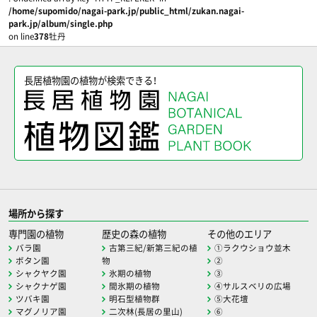
/home/supomido/nagai-park.jp/public_html/zukan.nagai-
park.jp/album/single.php
on line
378
牡丹
長居植物園の植物が検索できる！
場所から探す
専門園の植物
歴史の森の植物
その他のエリア
バラ園
古第三紀/新第三紀の植
①ラクウショウ並木
ボタン園
物
②
シャクヤク園
氷期の植物
③
シャクナゲ園
間氷期の植物
④サルスベリの広場
ツバキ園
明石型植物群
⑤大花壇
マグノリア園
二次林(長居の里山)
⑥