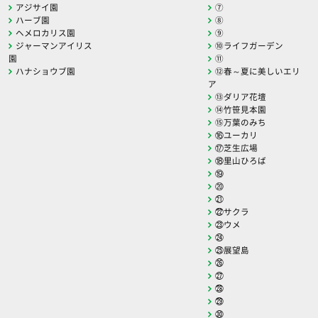
アジサイ園
⑦
ハーブ園
⑧
ヘメロカリス園
⑨
ジャーマンアイリス
⑩ライフガーデン
園
⑪
ハナショウブ園
⑫春～夏に美しいエリ
ア
⑬ダリア花壇
⑭竹笹見本園
⑮万葉のみち
⑯ユーカリ
⑰芝生広場
⑱里山ひろば
⑲
⑳
㉑
㉒サクラ
㉓ウメ
㉔
㉕展望島
㉖
㉗
㉘
㉙
㉚